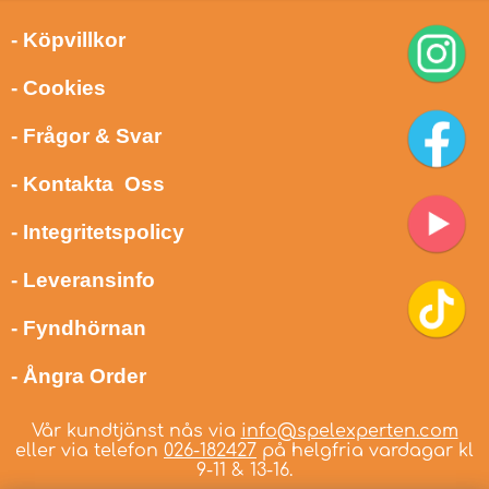
- Köpvillkor
- Cookies
- Frågor & Svar
- Kontakta Oss
- Integritetspolicy
- Leveransinfo
- Fyndhörnan
- Ångra Order
Vår kundtjänst nås via
info@spelexperten.com
eller via telefon
026-182427
på helgfria vardagar kl
9-11 & 13-16.