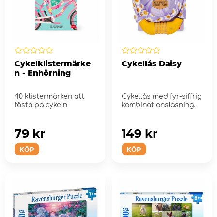
Cykelklistermärke
Cykellås Daisy
n - Enhörning
40 klistermärken att
Cykellås med fyr-siffrig
fästa på cykeln.
kombinationslåsning.
79 kr
149 kr
KÖP
KÖP