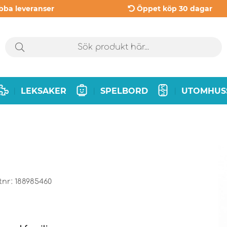
bba leveranser
Öppet köp 30 dagar
LEKSAKER
SPELBORD
UTOMHUS
|
|
|
tnr:
188985460