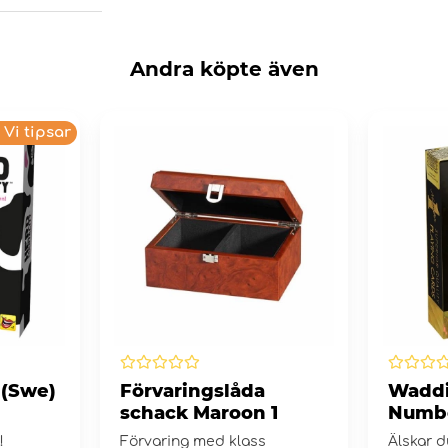
Andra köpte även
Vi tipsar
 (Swe)
Förvaringslåda
Wadd
schack Maroon 1
Numbe
Gold 
4!
Förvaring med klass
Älskar d