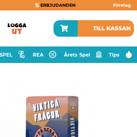
ERBJUDANDEN
Företag
TILL KASSAN
SPEL
REA
Årets Spel
Tips
|
|
|