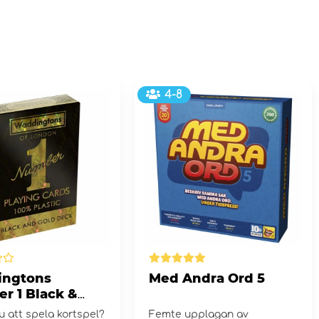
4-8
ingtons
Med Andra Ord 5
r 1 Black &
Spelkort
u att spela kortspel?
Femte upplagan av