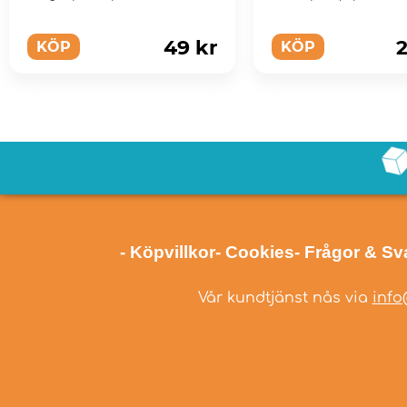
49 kr
2
KÖP
KÖP
- Köpvillkor
- Cookies
- Frågor & Sv
Vår kundtjänst nås via
info