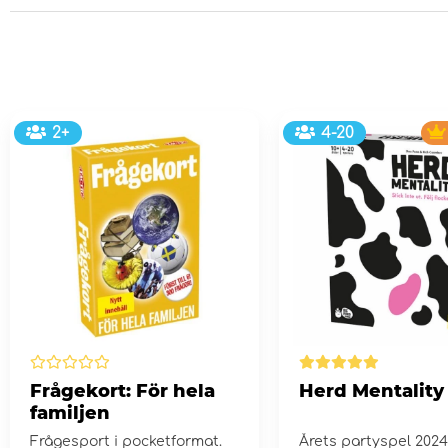
2+
4-20
Frågekort: För hela
Herd Mentality
familjen
Frågesport i pocketformat.
Årets partyspel 202