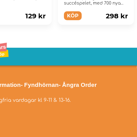
succéspelet, med 700 nya
ord.
129 kr
298 kr
KÖP
ormation
- Fyndhörnan
- Ångra Order
fria vardagar kl 9-11 & 13-16.