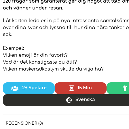
220 frågor som garanterat ger dig något att tala o
och vänner under resan.
Låt korten leda er in på nya intressanta samtalsäm
över dina svar och lyssna till hur dina nära tänke
sak.
Exempel:
Vilken emoji är din favorit?
Vad är det konstigaste du ätit?
Vilken maskeradkostym skulle du vilja ha?
2+ Spelare
15 Min
Svenska
RECENSIONER (0)