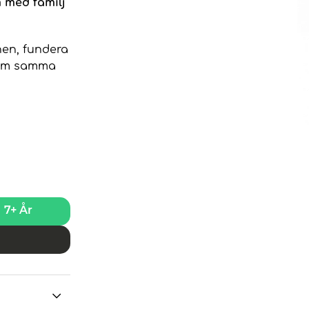
m med familj
nen, fundera
r om samma
7+ År