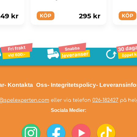
49 kr
295 kr
KÖP
KÖP
ar
- Kontakta Oss
- Integritetspolicy
- Leveransinf
@spelexperten.com
eller via telefon
026-182427
på helg
Sociala Medier: