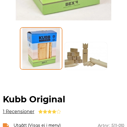
Kubb Original
1 Recensioner
Utgått (Visas ej i meny)
Artnr:
511-010