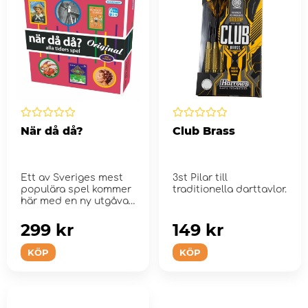
När då då?
Club Brass
Ett av Sveriges mest
3st Pilar till
populära spel kommer
traditionella darttavlor.
här med en ny utgåva
och nya fr...
299 kr
149 kr
KÖP
KÖP