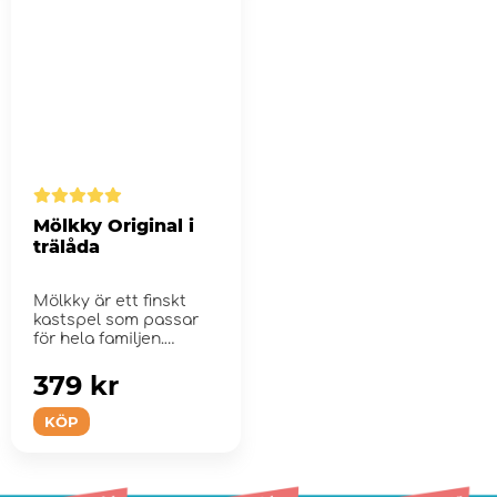
Mölkky Original i
trälåda
Mölkky är ett finskt
kastspel som passar
för hela familjen.
379 kr
KÖP