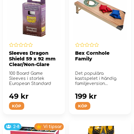
Sleeves Dragon
Bex Cornhole
Shield 59 x 92 mm
Family
Clear/Non-Glare
100 Board Game
Det populära
Sleeves i storlek
kastspelet i händig
European Standard
familjeversion
49 kr
199 kr
KÖP
KÖP
2-8
Vi tipsar