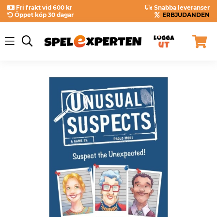
Fri frakt vid 600 kr
Snabba leveranser
Öppet köp 30 dagar
ERBJUDANDEN