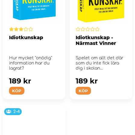
Idiotkunskap
Idiotkunskap -
Närmast Vinner
Hur mycket "onödig"
Spelet om allt det där
information har du
som du inte fick lära
lagrat?
dig i skolan...
189 kr
189 kr
KÖP
KÖP
2-4