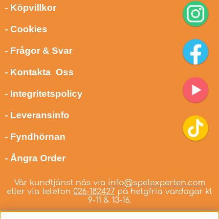
- Köpvillkor
- Cookies
- Frågor & Svar
- Kontakta Oss
- Integritetspolicy
- Leveransinfo
- Fyndhörnan
- Ångra Order
Vår kundtjänst nås via
info@spelexperten.com
eller via telefon
026-182427
på helgfria vardagar kl
9-11 & 13-16.