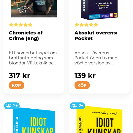
Chronicles of
Absolut överens:
Crime (Eng)
Pocket
Ett samarbetsspel om
Absolut överens
brottsutredning som
Pocket är en ta-med-
blandar VR-teknik och
vänlig version av
brädspel.
succspelet!
317 kr
139 kr
KÖP
KÖP
2+
2+