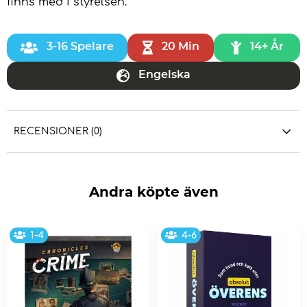
finns med i styrelsen.
3-16 Spelare
20 Min
14+ År
Engelska
RECENSIONER (0)
Andra köpte även
1-4
4-6