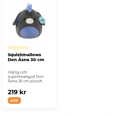
Squishmallows
Don Åsna 30 cm
Härlig och
superkramgod Don
Åsna 30 cm plysch.
219 kr
KÖP