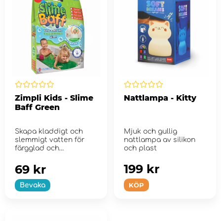
Zimpli Kids - Slime
Nattlampa - Kitty
Baff Green
Skapa kladdigt och
Mjuk och gullig
slemmigt vatten för
nattlampa av silikon
färgglad och
och plast
multisensorisk lek.
199 kr
69 kr
KÖP
Bevaka