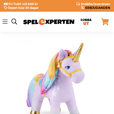
Fri frakt vid 600 kr
Snabba leveranser
Öppet köp 30 dagar
ERBJUDANDEN