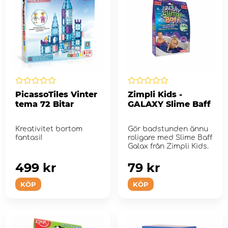
PicassoTiles Vinter
Zimpli Kids -
tema 72 Bitar
GALAXY Slime Baff
Kreativitet bortom
Gör badstunden ännu
fantasi!
roligare med Slime Baff
Galax från Zimpli Kids.
499 kr
79 kr
KÖP
KÖP