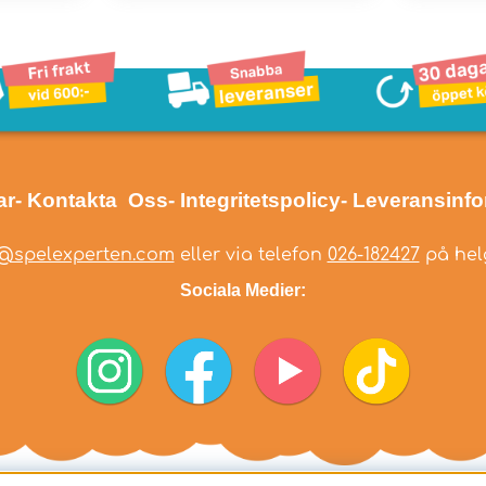
ar
- Kontakta Oss
- Integritetspolicy
- Leveransinf
@spelexperten.com
eller via telefon
026-182427
på helg
Sociala Medier: