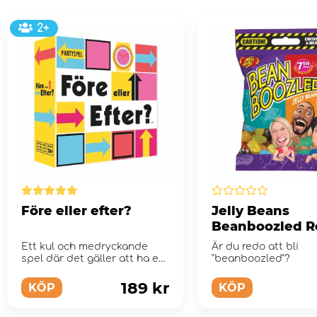
2+
Före eller efter?
Jelly Beans
Beanboozled Re
54 g
Ett kul och medryckande
Är du redo att bli
spel där det gäller att ha en
"beanboozled"?
bra känsla för...
189 kr
KÖP
KÖP