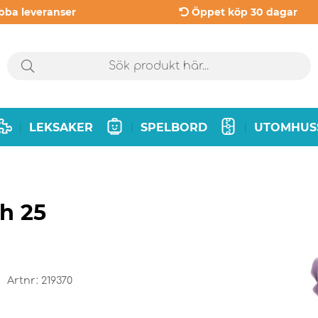
bba leveranser
Öppet köp 30 dagar
LEKSAKER
SPELBORD
UTOMHUS
|
|
|
h 25
Artnr:
219370