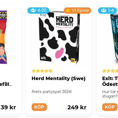
4-20
Vi tipsar
1-4
Herd Mentality (Swe)
Exit: 
fill
Ödest
Årets partyspel 2024!
Hur tar 
stugan?
39 kr
249 kr
KÖP
KÖP