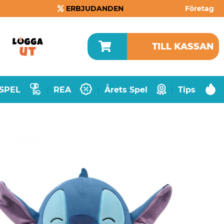
ERBJUDANDEN
Företag
TILL KASSAN
SPEL
REA
Årets Spel
Tips
|
|
|