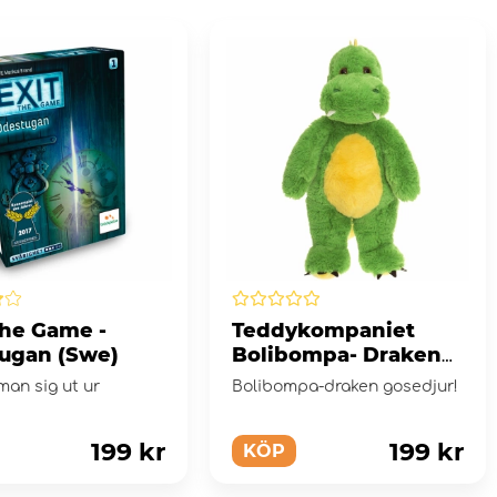
The Game -
Teddykompaniet
ugan (Swe)
Bolibompa- Draken
33 cm
man sig ut ur
Bolibompa-draken gosedjur!
199 kr
199 kr
KÖP