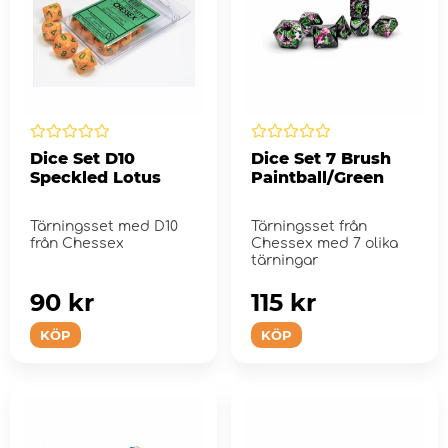
Dice Set D10
Dice Set 7 Brush
Speckled Lotus
Paintball/Green
Tärningsset med D10
Tärningsset från
från Chessex
Chessex med 7 olika
tärningar
90 kr
115 kr
KÖP
KÖP