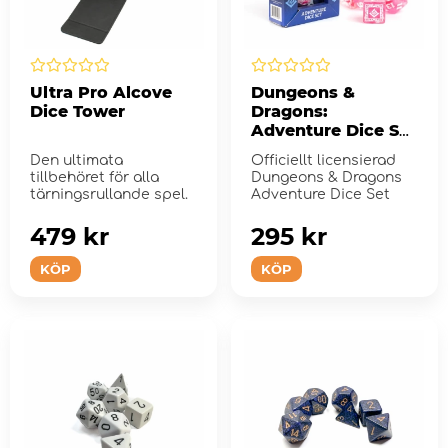
Ultra Pro Alcove
Dungeons &
Dice Tower
Dragons:
Adventure Dice Set
- Wizard Fuchsia
Den ultimata
Officiellt licensierad
tillbehöret för alla
Dungeons & Dragons
tärningsrullande spel.
Adventure Dice Set
479 kr
295 kr
KÖP
KÖP