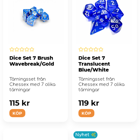
Dice Set 7 Brush
Dice Set 7
Wavebreak/Gold
Translucent
Blue/White
Tärningsset från
Tärningsset från
Chessex med 7 olika
Chessex med 7 olika
tärningar
tärningar
115 kr
119 kr
KÖP
KÖP
Nyhet