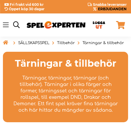
Fri frakt vid 600 kr
Snabba leveranser
Öppet köp 30 dagar
ERBJUDANDEN

SÄLLSKAPSSPEL
Tillbehör
Tärningar & tillbehör
Tärningar & tillbehör
Tärningar, tärningar, tärningar (och
tillbehör). Tärningar i olika färger och
former, tärningsset och tärningar för
rollspel, till exempel DND, Drakar och
Demoner. Ett fint spel kräver fina tärningar
och här hittar du mängder av sådana.