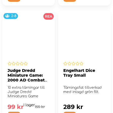
2-8
REA
Judge Dredd
Engelhart Dice
Miniature Game:
Tray Small
2000 AD Combat
Dice (Exp.)
10 extra tärningar till
Tärningsfat tillverkad
Judge Dredd
med inlagd grön filt.
Miniatures Game
99 kr
I lager
289 kr
155 kr