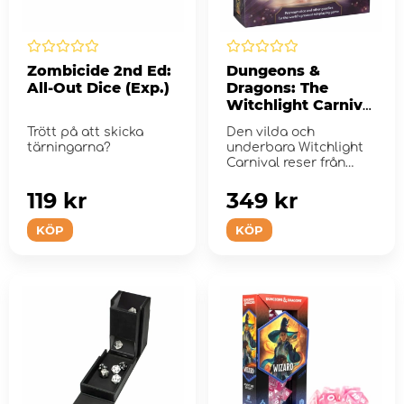
Zombicide 2nd Ed:
Dungeons &
All-Out Dice (Exp.)
Dragons: The
Witchlight Carnival
Dice & Miscellany
Trött på att skicka
Den vilda och
tärningarna?
underbara Witchlight
Carnival reser från
värld till värld o...
119 kr
349 kr
KÖP
KÖP