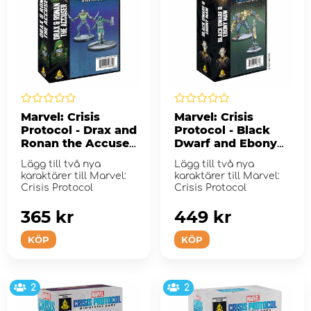
Marvel: Crisis
Marvel: Crisis
Protocol - Drax and
Protocol - Black
Ronan the Accuser
Dwarf and Ebony
(Exp.)
Maw (Exp.)
Lägg till två nya
Lägg till två nya
karaktärer till Marvel:
karaktärer till Marvel:
Crisis Protocol
Crisis Protocol
365 kr
449 kr
KÖP
KÖP
2
2