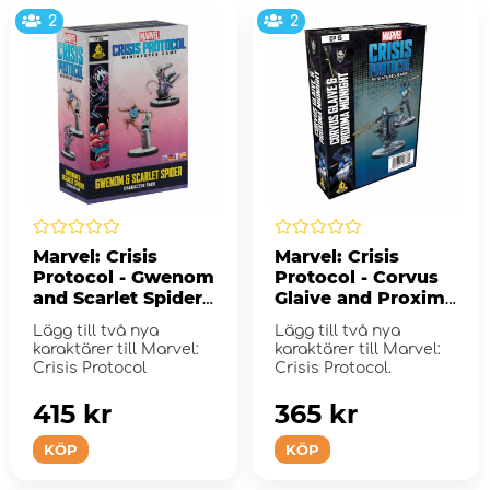
2
2
Marvel: Crisis
Marvel: Crisis
Protocol - Gwenom
Protocol - Corvus
and Scarlet Spider
Glaive and Proxima
(Exp.)
Midnight (Exp.)
Lägg till två nya
Lägg till två nya
karaktärer till Marvel:
karaktärer till Marvel:
Crisis Protocol
Crisis Protocol.
415 kr
365 kr
KÖP
KÖP