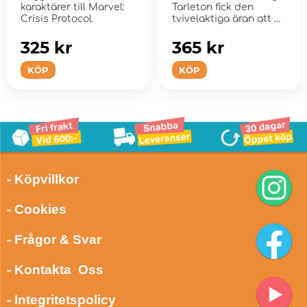
karaktärer till Marvel:
Tarleton fick den
Crisis Protocol.
tvivelaktiga äran att bli
vald till ett f...
325 kr
365 kr
KÖP
KÖP
- Köpvillkor
- Cookies
- Frågor & Svar
- Kontakta Oss
- Integritetspolicy