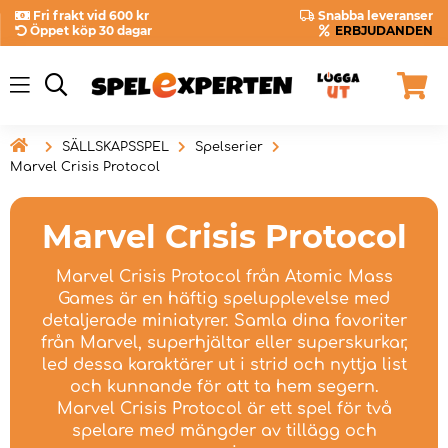
Fri frakt vid 600 kr
Snabba leveranser
Öppet köp 30 dagar
ERBJUDANDEN

SÄLLSKAPSSPEL
Spelserier
Marvel Crisis Protocol
Marvel Crisis Protocol
Marvel Crisis Protocol från Atomic Mass
Games är en häftig spelupplevelse med
detaljerade miniatyrer. Samla dina favoriter
från Marvel, superhjältar eller superskurkar,
led dessa karaktärer ut i strid och nyttja list
och kunnande för att ta hem segern.
Marvel Crisis Protocol är ett spel för två
spelare med mängder av tillägg och