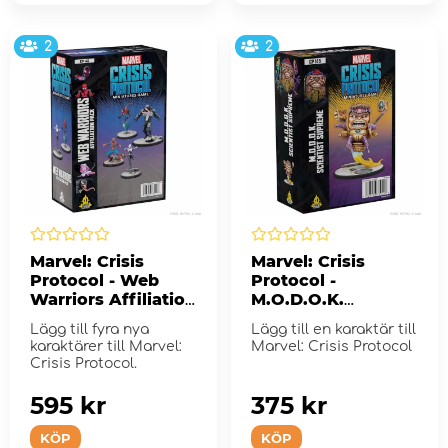
2
2
Marvel: Crisis
Marvel: Crisis
Protocol - Web
Protocol -
Warriors Affiliation
M.O.D.O.K.
Pack (Exp.)
Scientist Supreme
Lägg till fyra nya
Lägg till en karaktär till
(Exp.)
karaktärer till Marvel:
Marvel: Crisis Protocol
Crisis Protocol.
595 kr
375 kr
KÖP
KÖP