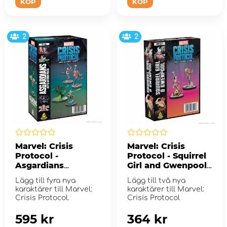
KÖP
KÖP
2
2
Marvel: Crisis
Marvel: Crisis
Protocol -
Protocol - Squirrel
Asgardians
Girl and Gwenpool
Affiliation Pack
(Exp.)
Lägg till fyra nya
Lägg till två nya
(Exp.)
karaktärer till Marvel:
karaktärer till Marvel:
Crisis Protocol.
Crisis Protocol
595 kr
364 kr