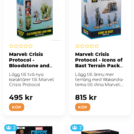
Marvel: Crisis
Marvel: Crisis
Protocol -
Protocol - Icons of
Bloodstone and
Bast Terrain Pack
Man-Thing (Exp.)
(Exp.)
Lägg till två nya
Lägg till ännu mer
karaktärer till Marvel:
terräng med Wakanda-
Crisis Protocol
tema till dina Marvel:
Crisis Prot...
495 kr
815 kr
KÖP
KÖP
2
2