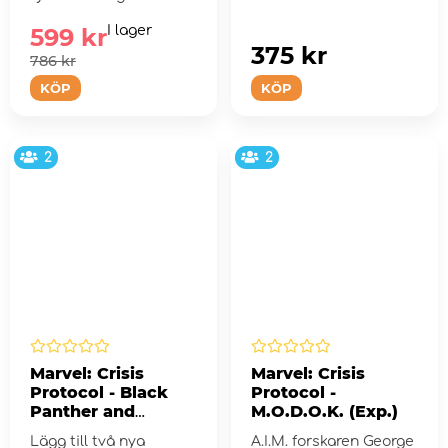
ditt spelbord!
599 kr
I lager
375 kr
786 kr
KÖP
KÖP
2
2
Marvel: Crisis
Marvel: Crisis
Protocol - Black
Protocol -
Panther and
M.O.D.O.K. (Exp.)
Kilmonger (Exp.)
Lägg till två nya
A.I.M. forskaren George