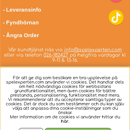
- Leveransinfo
- Fyndhörnan
- Ångra Order
Vår kundtjänst nås via
info@spelexperten.com
eller via telefon
026-182427
på helgfria vardagar kl
9-11 & 13-16.
För att ge dig som besökare en bra upplevelse på
spelexperten.com använder vi cookies. Det handlar dels
om helt nödvändiga cookies för webbsidans
Svenska
grundfunktionalitet, men även cookies för bättre
prestanda, personalisering, funktionalitet med mera.
Vi rekommenderar att du accepterar samtliga typer av
cookies. Det är dock du som bestämmer och du kan själv
välja att anpassa dina cookie-inställningar som du
önskar.
Mer information om de cookies vi använder hittar du
här
.