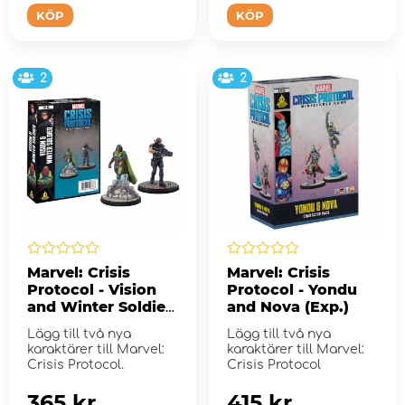
KÖP
KÖP
2
2
Marvel: Crisis
Marvel: Crisis
Protocol - Vision
Protocol - Yondu
and Winter Soldier
and Nova (Exp.)
(Exp.)
Lägg till två nya
Lägg till två nya
karaktärer till Marvel:
karaktärer till Marvel:
Crisis Protocol.
Crisis Protocol
365 kr
415 kr