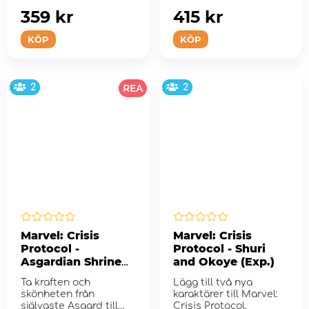
359 kr
415 kr
KÖP
KÖP
2
REA
2
Marvel: Crisis
Marvel: Crisis
Protocol -
Protocol - Shuri
Asgardian Shrine
and Okoye (Exp.)
Terrain Pack (Exp.)
Ta kraften och
Lägg till två nya
skönheten från
karaktärer till Marvel:
självaste Asgard till
Crisis Protocol.