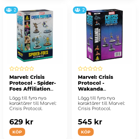
2
2
Marvel: Crisis
Marvel: Crisis
Protocol - Spider-
Protocol -
Foes Affiliation
Wakanda
Pack (Exp.)
Affiliation Pack
Lägg till fyra nya
Lägg till fyra nya
(Exp.)
karaktärer till Marvel:
karaktärer till Marvel:
Crisis Protocol.
Crisis Protocol.
629 kr
545 kr
KÖP
KÖP