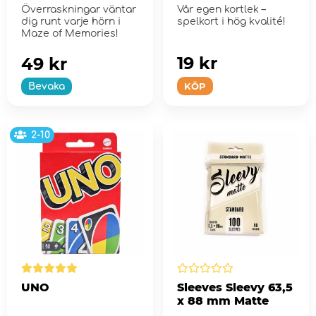
Överraskningar väntar
Vår egen kortlek –
dig runt varje hörn i
spelkort i hög kvalité!
Maze of Memories!
19 kr
49 kr
KÖP
Bevaka
2-10
UNO
Sleeves Sleevy 63,5
x 88 mm Matte