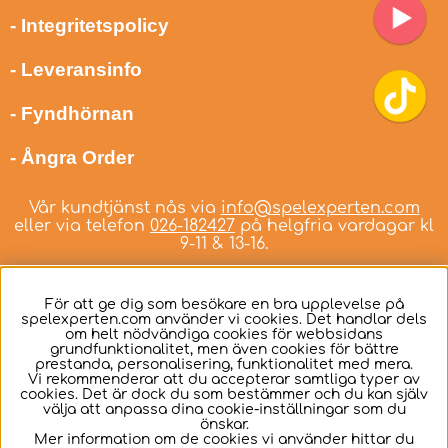
- Integritetspolicy
- Leveransinfo
- Fyndhörnan
- Ångra Order
Vår kundtjänst nås via
info@spelexperten.com
eller via telefon
026-182427
på helgfria vardagar kl
9-11 & 13-16.
För att ge dig som besökare en bra upplevelse på
spelexperten.com använder vi cookies. Det handlar dels
om helt nödvändiga cookies för webbsidans
Svenska
grundfunktionalitet, men även cookies för bättre
prestanda, personalisering, funktionalitet med mera.
Vi rekommenderar att du accepterar samtliga typer av
cookies. Det är dock du som bestämmer och du kan själv
välja att anpassa dina cookie-inställningar som du
önskar.
Mer information om de cookies vi använder hittar du