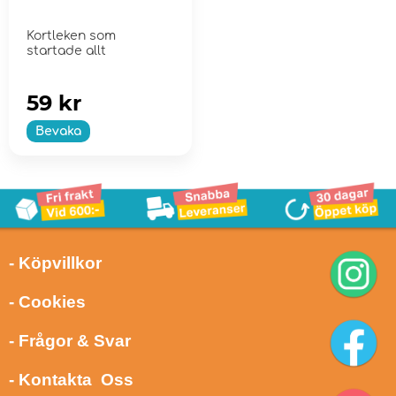
Kortleken som
startade allt
59 kr
Bevaka
- Köpvillkor
- Cookies
- Frågor & Svar
- Kontakta Oss