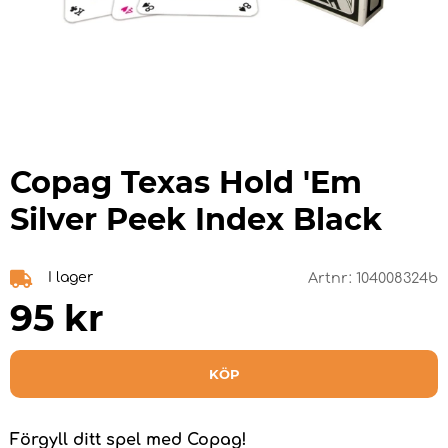
Copag Texas Hold 'Em
Silver Peek Index Black
I lager
Artnr:
104008324b
95
kr
KÖP
Förgyll ditt spel med Copag!