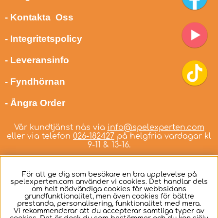
- Kontakta Oss
- Integritetspolicy
- Leveransinfo
- Fyndhörnan
- Ångra Order
Vår kundtjänst nås via
info@spelexperten.com
eller via telefon
026-182427
på helgfria vardagar kl
9-11 & 13-16.
För att ge dig som besökare en bra upplevelse på
spelexperten.com använder vi cookies. Det handlar dels
om helt nödvändiga cookies för webbsidans
Svenska
grundfunktionalitet, men även cookies för bättre
prestanda, personalisering, funktionalitet med mera.
Vi rekommenderar att du accepterar samtliga typer av