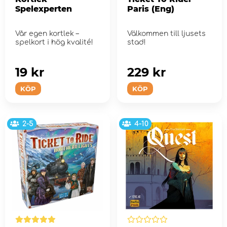
Spelexperten
Paris (Eng)
Vår egen kortlek –
Välkommen till ljusets
spelkort i hög kvalité!
stad!
19 kr
229 kr
KÖP
KÖP
2-5
4-10