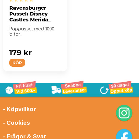
Ravensburger
Pussel: Disney
Castles Merida
1000 Bitar
Pappussel med 1000
bitar.
179 kr
KÖP
- Köpvillkor
- Cookies
- Frågor & Svar