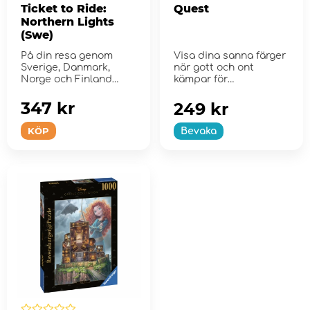
Ticket to Ride:
Quest
Northern Lights
(Swe)
På din resa genom
Visa dina sanna färger
Sverige, Danmark,
när gott och ont
Norge och Finland
kämpar för
kommet du att besöka
civilisationens f...
de ...
347 kr
249 kr
KÖP
Bevaka