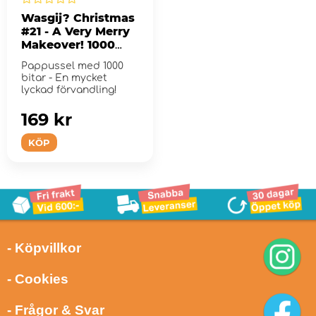
Wasgij? Christmas
#21 - A Very Merry
Makeover! 1000
Bitar
Pappussel med 1000
bitar - En mycket
lyckad förvandling!
169 kr
KÖP
- Köpvillkor
- Cookies
- Frågor & Svar