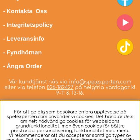
- Kontakta Oss
- Integritetspolicy
- Leveransinfo
- Fyndhörnan
- Ångra Order
Vår kundtjänst nås via
info@spelexperten.com
eller via telefon
026-182427
på helgfria vardagar kl
9-11 & 13-16.
För att ge dig som besökare en bra upplevelse på
spelexperten.com använder vi cookies. Det handlar dels
om helt nödvändiga cookies för webbsidans
Svenska
grundfunktionalitet, men även cookies för bättre
prestanda, personalisering, funktionalitet med mera.
Vi rekommenderar att du accepterar samtliga typer av