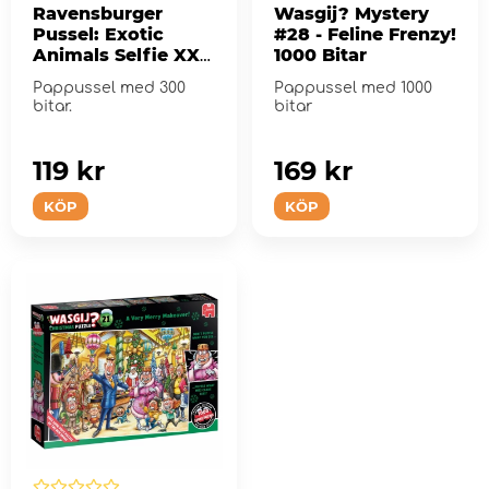
Ravensburger
Wasgij? Mystery
Pussel: Exotic
#28 - Feline Frenzy!
Animals Selfie XXL
1000 Bitar
- 300 Bitar
Pappussel med 300
Pappussel med 1000
bitar.
bitar
119 kr
169 kr
KÖP
KÖP