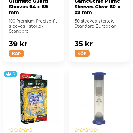
Ultimate Guard
GameGenic Prime
Sleeves 64 x 89
Sleeves Clear 60 x
mm
92 mm
100 Premium Precise-fit
50 sleeves storlek:
sleeves i storlek
Standard European
Standard
39 kr
35 kr
KÖP
KÖP
2