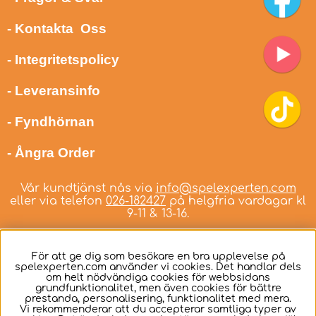
- Kontakta Oss
- Integritetspolicy
- Leveransinfo
- Fyndhörnan
- Ångra Order
Vår kundtjänst nås via
info@spelexperten.com
eller via telefon
026-182427
på helgfria vardagar kl
9-11 & 13-16.
För att ge dig som besökare en bra upplevelse på
spelexperten.com använder vi cookies. Det handlar dels
om helt nödvändiga cookies för webbsidans
Svenska
grundfunktionalitet, men även cookies för bättre
prestanda, personalisering, funktionalitet med mera.
Vi rekommenderar att du accepterar samtliga typer av