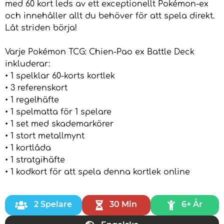
med 60 kort leds av ett exceptionellt Pokémon-ex
och innehåller allt du behöver för att spela direkt.
Låt striden börja!
Varje Pokémon TCG: Chien-Pao ex Battle Deck
inkluderar:
• 1 spelklar 60-korts kortlek
• 3 referenskort
• 1 regelhäfte
• 1 spelmatta för 1 spelare
• 1 set med skademarkörer
• 1 stort metallmynt
• 1 kortlåda
• 1 stratgihäfte
• 1 kodkort för att spela denna kortlek online
2 Spelare
30 Min
6+ År