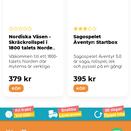
Nordiska Väsen -
Sagospelet
Skräckrollspel i
Äventyr: Startbox
1800 talets Norden
(Vaesen)
Välkommen till ett 1800-
Sagospelet Äventyr 5.0
talets Norden där
är saga, rollspel, lek
myterna är verkliga
och pyssel på en gång!
379 kr
395 kr
KÖP
KÖP