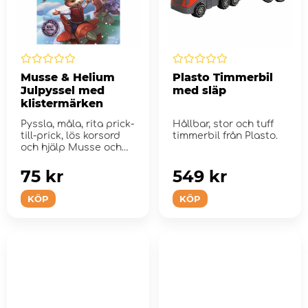
Musse & Helium
Plasto Timmerbil
Julpyssel med
med släp
klistermärken
Pyssla, måla, rita prick-
Hållbar, stor och tuff
till-prick, lös korsord
timmerbil från Plasto.
och hjälp Musse och
Heli...
75 kr
549 kr
KÖP
KÖP