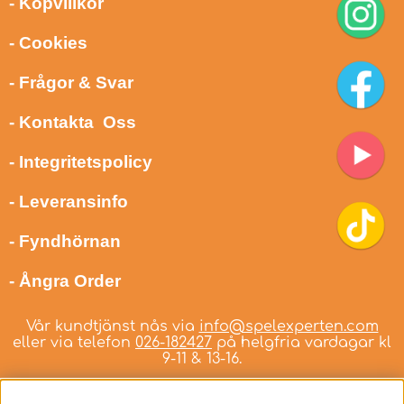
- Köpvillkor
- Cookies
- Frågor & Svar
- Kontakta Oss
- Integritetspolicy
- Leveransinfo
- Fyndhörnan
- Ångra Order
Vår kundtjänst nås via
info@spelexperten.com
eller via telefon
026-182427
på helgfria vardagar kl
9-11 & 13-16.