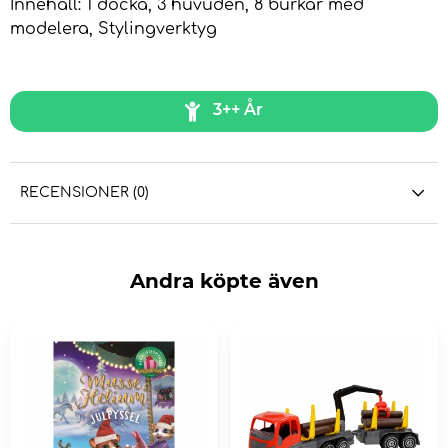
Innehåll: 1 docka, 3 huvuden, 8 burkar med
modelera, Stylingverktyg
3++ År
RECENSIONER (0)
Andra köpte även