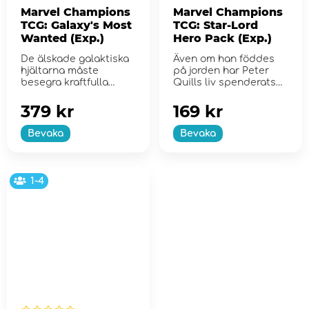
Marvel Champions
Marvel Champions
TCG: Galaxy's Most
TCG: Star-Lord
Wanted (Exp.)
Hero Pack (Exp.)
De älskade galaktiska
Även om han föddes
hjältarna måste
på jorden har Peter
besegra kraftfulla
Quills liv spenderats
skurkar i rymden
bland stj...
379 kr
169 kr
Bevaka
Bevaka
1-4