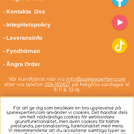
- Kontakta Oss
- Integritetspolicy
- Leveransinfo
- Fyndhörnan
- Ångra Order
Vår kundtjänst nås via
info@spelexperten.com
eller via telefon
026-182427
på helgfria vardagar kl
9-11 & 13-16.
För att ge dig som besökare en bra upplevelse på
spelexperten.com använder vi cookies. Det handlar dels
om helt nödvändiga cookies för webbsidans
Svenska
grundfunktionalitet, men även cookies för bättre
prestanda, personalisering, funktionalitet med mera.
Vi rekommenderar att du accepterar samtliga typer av