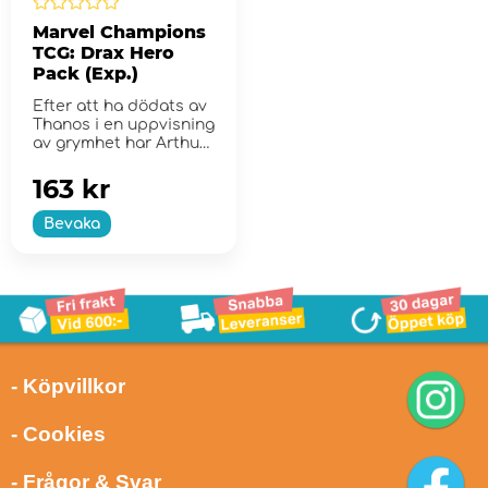
Marvel Champions
TCG: Drax Hero
Pack (Exp.)
Efter att ha dödats av
Thanos i en uppvisning
av grymhet har Arthur
Douglas reinkar...
163 kr
Bevaka
- Köpvillkor
- Cookies
- Frågor & Svar