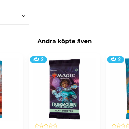
Andra köpte även
2
2