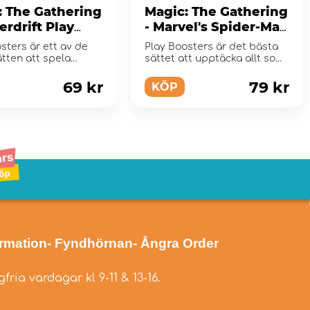
: The Gathering
Magic: The Gathering
erdrift Play
- Marvel's Spider-Man
er Pack
Play Booster Pack
sters är ett av de
Play Boosters är det bästa
tten att spela
sättet att upptäcka allt som
ed vänner.
Magic har at...
69 kr
79 kr
KÖP
ormation
- Fyndhörnan
- Ångra Order
fria vardagar kl 9-11 & 13-16.