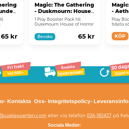
hering
Magic: The Gathering
Magic
hunder
- Duskmourn: House
- Aeth
of Horror Play
Boost
ll
1 Play Booster Pack till
Play Boo
Booster Pack
Duskmourn: House of Horror
bästa sä
Magic m
65 kr
65 kr
KÖP
Bevaka
ar
- Kontakta Oss
- Integritetspolicy
- Leveransinf
@spelexperten.com
eller via telefon
026-182427
på helg
Sociala Medier: