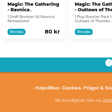
Magic: The Gathering
Magic: The Gat
- Ravnica
- Outlaws of T
Remastered Draft
Junction Play
1 Draft Booster till Ravnica
1 Play Booster Pack ti
Booster Pack
Booster Pack
Remastered
Outlaws of Thunder
Junction
80 kr
Bevaka
Bevaka
- Köpvillkor
- Cookies
- Frågor & Sv
Vår kundtjänst nås via
info