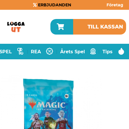
ERBJUDANDEN
Företag
TILL KASSAN
SPEL
REA
Årets Spel
Tips
|
|
|