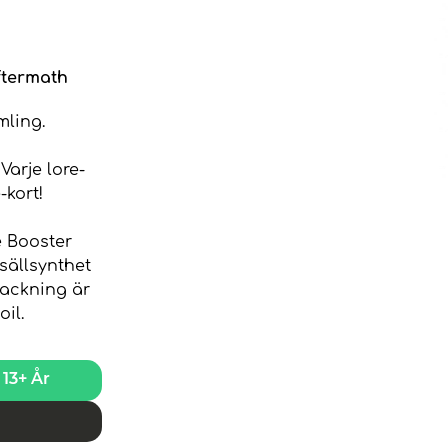
ftermath
ling.
Varje lore-
-kort!
e Booster
 sällsynthet
packning är
oil.
13+ År