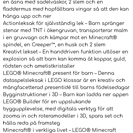
en åsna med sadelväskor, 2 slem och en
fladdermus med hopfällbara vingar så att den kan
hänga upp och ner
Actionleksak för självständig lek – Barn spränger
stenar med TNT i ökengruvan, transporterar malm
i en gruvvagn och kämpar mot en Minecraft®
spindel, en Creeper™, en husk och 2 slem
Kreativt lekset – En handdriven funktion utlöser en
explosion så att barn kan komma åt koppar, guld,
rödsten och ametistkristaller
LEGO® Minecraft® present för barn – Denna
dataspelsleksak i LEGO klossar är en kreativ och
mångfacetterad presentidé till barns födelsedagar
Bygginstruktioner i 3D – Barn kan ladda ner appen
LEGO® Builder för en uppslukande
byggupplevelse, med digitala verktyg för att
zooma in och roteramodeller i 3D, spara set och
hålla reda på framsteg
Minecraft® i verkliga livet – LEGO® Minecraft