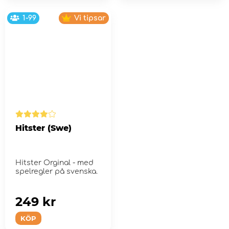
1-99
Vi tipsar
Hitster (Swe)
Hitster Orginal - med
spelregler på svenska.
249 kr
KÖP