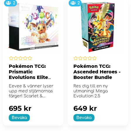
2
2
Pokémon TCG:
Pokémon TCG:
Prismatic
Ascended Heroes -
Evolutions Elite
Booster Bundle
Trainer Box
Eevee & vänner lyser
Res dig till en ny
upp med stjärnornas
utmaning! Mega
färger! Scarlet &
Evolution 2.5
Violet...
695 kr
649 kr
Bevaka
Bevaka