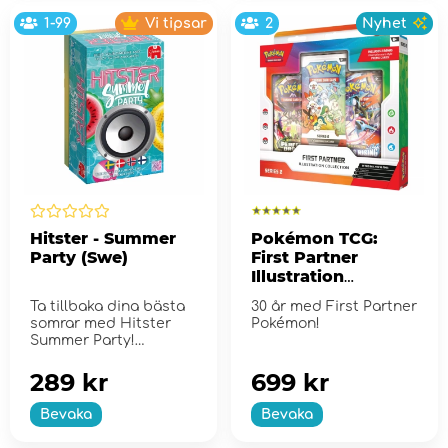
1-99
Vi tipsar
2
Nyhet
Hitster - Summer
Pokémon TCG:
Party (Swe)
First Partner
Illustration
Collection - Series
Ta tillbaka dina bästa
30 år med First Partner
2
somrar med Hitster
Pokémon!
Summer Party!
289 kr
699 kr
Bevaka
Bevaka