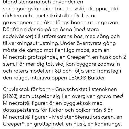
bland stenarna och använder en
sprängningsfunktion för att avslöja koppar,guld,
rödsten och ametistkristaller. De lastar
gruvvagnen och åker längs banan ut ur gruvan.
Därifrån rider de på en åsna (med stora
sadelväskor) till utforskarens bas, med säng och
tillverkningsutrustning. Under äventyrets gång
måste de kämpa mot fientliga mobs, som en
Minecraft grottspindel, en Creeper™, en husk och 2
slem. För mer digitalt skoj kan byggare zooma in
och rotera modeller i 3D och följa sina framsteg i
den roliga, intuitiva appen LEGO® Builder.
Gruvleksak för barn – Gruvschaktet i stenöknen
(21263), som utspelar sig i en övergiven gruva med
Minecraft® figurer, är en byggleksak med
dataspelstema för flickor och pojkar från 8 år
Minecraft® figurer – Med stenökenutforskaren, en
Creeper™,en grottspindel, en husk, en kaninunge,