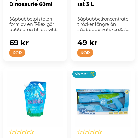
Dinosaurie 60ml
rat 3 L
Såpbubbelpistolen i
Såpbubbelkoncentrate
form av en T-Rex gör
t räcker längre än
bubblorna till ett vildt
såpbubbelvätskan.&#...
nöje!
69 kr
49 kr
KÖP
KÖP
Nyhet