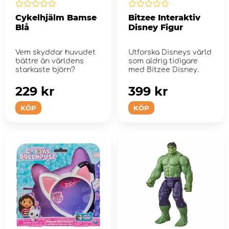
Cykelhjälm Bamse
Bitzee Interaktiv
Blå
Disney Figur
Vem skyddar huvudet
Utforska Disneys värld
bättre än världens
som aldrig tidigare
starkaste björn?
med Bitzee Disney.
229 kr
399 kr
KÖP
KÖP