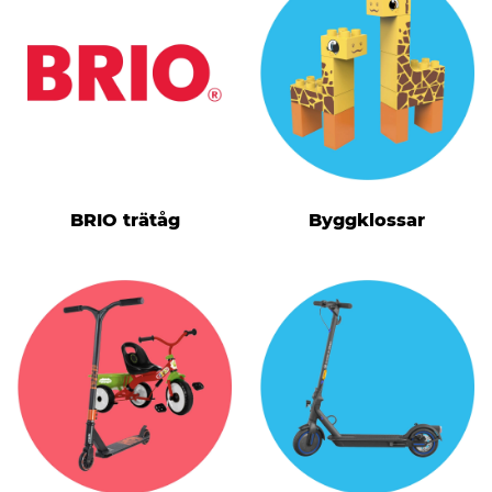
BRIO trätåg
Byggklossar