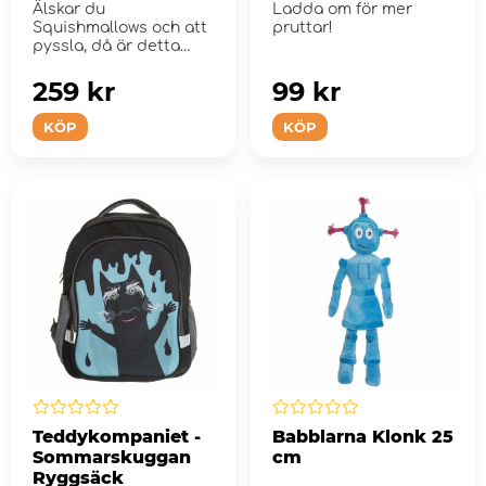
Älskar du
Ladda om för mer
Squishmallows och att
pruttar!
pyssla, då är detta
något för d...
259 kr
99 kr
KÖP
KÖP
Teddykompaniet -
Babblarna Klonk 25
Sommarskuggan
cm
Ryggsäck