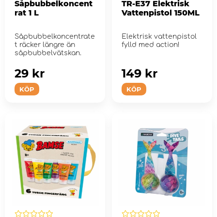
Såpbubbelkoncent
TR-E37 Elektrisk
rat 1 L
Vattenpistol 150ML
Såpbubbelkoncentrate
Elektrisk vattenpistol
t räcker längre än
fylld med action!
såpbubbelvätskan.
29 kr
149 kr
KÖP
KÖP