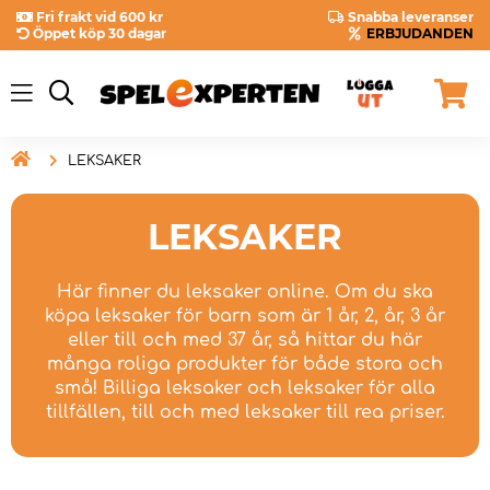
Fri frakt vid 600 kr
Snabba leveranser
Öppet köp 30 dagar
ERBJUDANDEN

LEKSAKER
LEKSAKER
Här finner du leksaker online. Om du ska
köpa leksaker för barn som är 1 år, 2, år, 3 år
eller till och med 37 år, så hittar du här
många roliga produkter för både stora och
små! Billiga leksaker och leksaker för alla
tillfällen, till och med leksaker till rea priser.