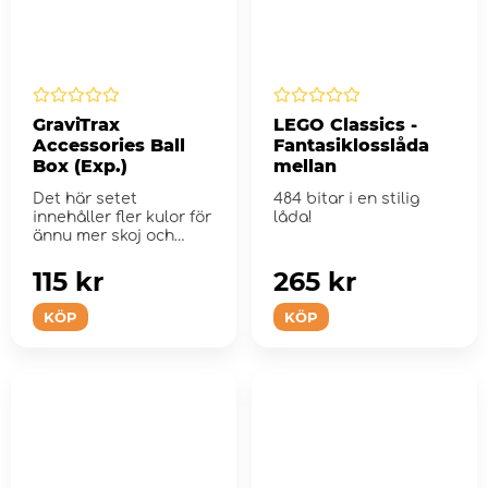
GraviTrax
LEGO Classics -
Accessories Ball
Fantasiklosslåda
Box (Exp.)
mellan
Det här setet
484 bitar i en stilig
innehåller fler kulor för
låda!
ännu mer skoj och
coola f...
115 kr
265 kr
KÖP
KÖP