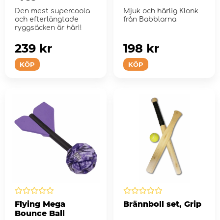
Den mest supercoola
Mjuk och härlig Klonk
och efterlängtade
från Babblarna
ryggsäcken är här!!
239 kr
198 kr
KÖP
KÖP
Flying Mega
Brännboll set, Grip
Bounce Ball