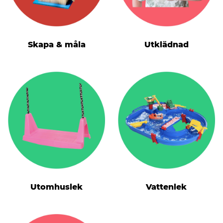
Skapa & måla
Utklädnad
Utomhuslek
Vattenlek