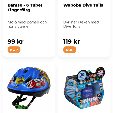
Bamse - 6 Tuber
Waboba Dive Tails
Fingerfärg
Måla med Bamse och
Dyk ner i leken med
hans vänner
Dive Tails
99 kr
119 kr
KÖP
KÖP