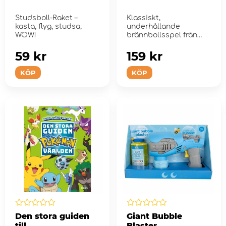
Studsboll-Raket –
Klassiskt,
kasta, flyg, studsa,
underhållande
WOW!
brännbollsspel från
SportMe
59 kr
159 kr
KÖP
KÖP
Den stora guiden
Giant Bubble
till
Blaster