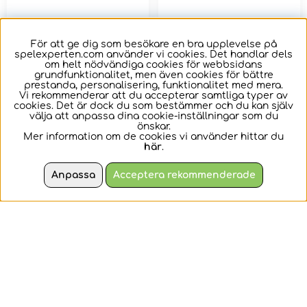
För att ge dig som besökare en bra upplevelse på
spelexperten.com använder vi cookies. Det handlar dels
om helt nödvändiga cookies för webbsidans
grundfunktionalitet, men även cookies för bättre
prestanda, personalisering, funktionalitet med mera.
ZipString Luma
Mamma Mu -
Vi rekommenderar att du accepterar samtliga typer av
cookies. Det är dock du som bestämmer och du kan själv
Kråkan 18 cm
välja att anpassa dina cookie-inställningar som du
önskar.
Mer information om de cookies vi använder hittar du
Lys upp natten med
Mamma Mus kompis
här
.
ZipString Luma!
Kråkan som ett
underbart mjukt
Anpassa
Acceptera rekommenderade
gosedjur.
315 kr
179 kr
KÖP
KÖP