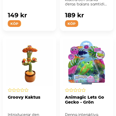
deras balans samtidigt
som de u...
149 kr
189 kr
KÖP
KÖP
Groovy Kaktus
Animagic Lets Go
Gecko - Grön
Introducerar den
Denna interaktiva