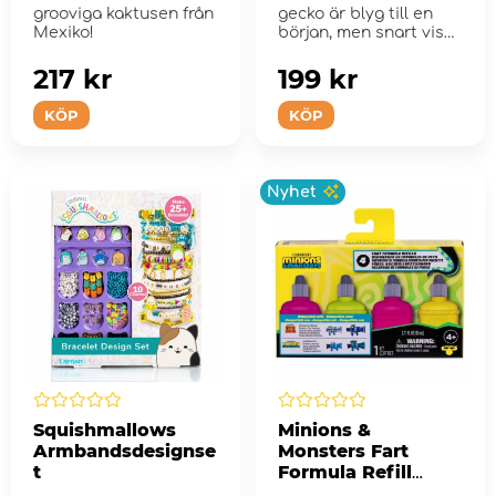
grooviga kaktusen från
gecko är blyg till en
Mexiko!
början, men snart visar
den upp alla s...
217 kr
199 kr
KÖP
KÖP
Nyhet
Squishmallows
Minions &
Armbandsdesignse
Monsters Fart
t
Formula Refill
Pack