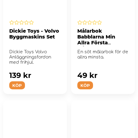
Dickie Toys - Volvo
Målarbok
Byggmaskins Set
Babblarna Min
Allra Första
Målarbok
Dickie Toys Volvo
En söt målarbok för de
Anläggningsfordon
allra minsta.
med frihjul.
139 kr
49 kr
KÖP
KÖP