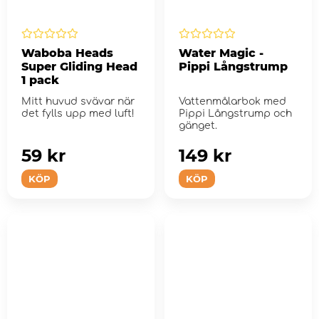
Waboba Heads
Water Magic -
Super Gliding Head
Pippi Långstrump
1 pack
Mitt huvud svävar när
Vattenmålarbok med
det fylls upp med luft!
Pippi Långstrump och
gänget.
59 kr
149 kr
KÖP
KÖP