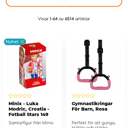
Visar
1-64
av
6514
artiklar
Nyhet
Minix - Luka
Gymnastikringar
Modric, Croatia -
För Barn, Rosa
Fotball Stars 149
Samlarfigur från Minix
Perfekt för att gunga,
klättra och stärka