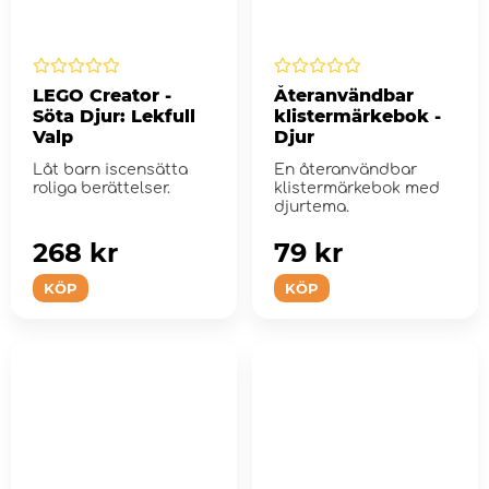
LEGO Creator -
Återanvändbar
Söta Djur: Lekfull
klistermärkebok -
Valp
Djur
Låt barn iscensätta
En återanvändbar
roliga berättelser.
klistermärkebok med
djurtema.
268 kr
79 kr
KÖP
KÖP