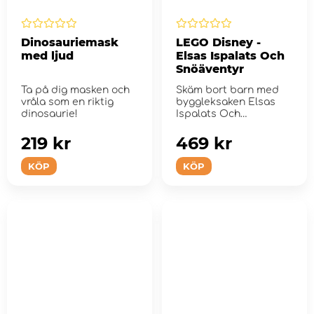
Dinosauriemask
LEGO Disney -
med ljud
Elsas Ispalats Och
Snöäventyr
Ta på dig masken och
Skäm bort barn med
vråla som en riktig
byggleksaken Elsas
dinosaurie!
Ispalats Och
Snöäventyr.
219 kr
469 kr
KÖP
KÖP