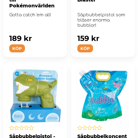
Pokémonvärlden
Gotta catch 'em all!
Såpbubbelpistol som
blåser enorma
bubblor!
189 kr
159 kr
KÖP
KÖP
Såpbubbelpistol -
Såpbubbelkoncent