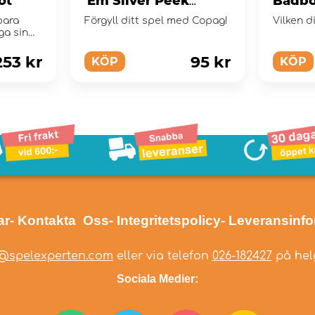
ot
'Em Silver Peek
Badb
Index Black
samlar
bara
Förgyll ditt spel med Copag!
Vilken d
Dinos
ga sin
253 kr
95 kr
KÖP
KÖP
ar
- Kontakta Oss
- Integritetspolicy
- Leveransinf
@spelexperten.com
eller via telefon
026-182427
på helg
Sociala Medier: