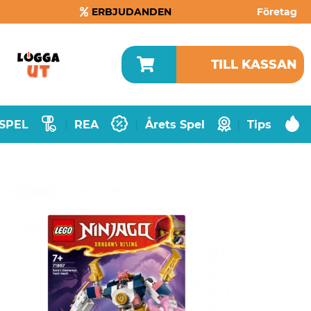
ERBJUDANDEN
Företag
TILL KASSAN
SPEL
REA
Årets Spel
Tips
|
|
|