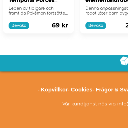
Temporal Forces
elementeldrob
Booster Pack
Leden av tidigare och
Denna anpassnings
framtida Pokémon fortsätter
robot låter barn byg
att växa! - Scarlet &am...
egen robot!
69 kr
Bevaka
Bevaka
- Köpvillkor
- Cookies
- Frågor & Sv
Vår kundtjänst nås via
info