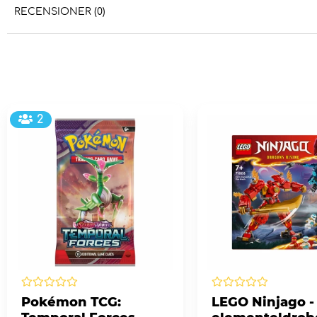
RECENSIONER (0)
2
Pokémon TCG:
LEGO Ninjago -