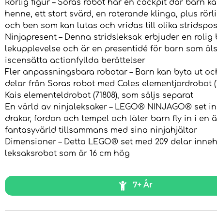
Rörlig figur – Soras robot har en cockpit där barn k
henne, ett stort svärd, en roterande klinga, plus rör
och ben som kan lutas och vridas till olika stridspos
Ninjapresent – Denna stridsleksak erbjuder en rolig
lekupplevelse och är en presentidé för barn som äls
iscensätta actionfyllda berättelser
Fler anpassningsbara robotar – Barn kan byta ut o
delar från Soras robot med Coles elementjordrobot (
Kais elementeldrobot (71808), som säljs separat
En värld av ninjaleksaker – LEGO® NINJAGO® set in
drakar, fordon och tempel och låter barn fly in i en ä
fantasyvärld tillsammans med sina ninjahjältar
Dimensioner – Detta LEGO® set med 209 delar inneh
leksaksrobot som är 16 cm hög
7+ År