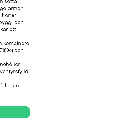
an sätta
liga armar
itioner
 bygg- och
kar att
ch kombinera
71806) och
nehåller
ventyrsfylld
åller en