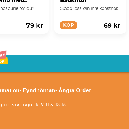
omb med
Badkritor
figur,
inosaurie får du?
Släpp loss din inre konstnär.
aurie
79 kr
69 kr
KÖP
ormation
- Fyndhörnan
- Ångra Order
fria vardagar kl 9-11 & 13-16.