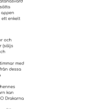
katanasvärd
sätta
d appen
ett enkelt
or och
 (säljs
och
i timmar med
 från dessa
a
h hennes
arn kan
AGO Drakarna