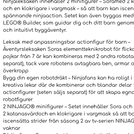
Ninjaleksaken innehåller 2 minifigurer – Soramed 2 
och en klokrigare i vargmask – så att barn kan iscen
spännande ninjaaction. Setet kan även byggas me
LEGO® Builder, som guidar dig och ditt barn genom 
och intuitivt byggäventyr.
Leksak med anpassningsbar actionfigur för barn –
Äventyrsleksaken Soras elementteknikrobot för flick
pojkar från 7 år kan kombineras med 2 andra robotar
separat), tack vare robotens avtagbara ben, armar 
överkropp
Bygg din egen robotdräkt – Ninjafans kan ha roligt 
kreativa lekar där de kombinerar och blandar delar
actionfigurer (seten säljs separat) för att skapa egn
robotfigurer
2 NINJAGO® minifigurer – Setet innehåller Sora oc
2 katanasvärdoch en klokrigare i vargmask så att b
iscensätta strider från säsong 2 av tv-serien NINJ
vaknar