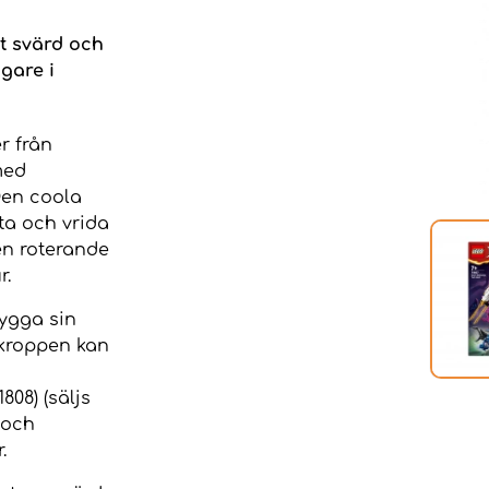
t svärd och
gare i
r från
med
Den coola
ta och vrida
 en roterande
r.
ygga sin
kroppen kan
808) (säljs
 och
.