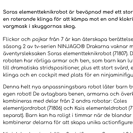
Soras elementteknikrobot är beväpnad med ett stor
en roterande klinga för att kämpa mot en ond klokri
vargmask i skuggornas skog.
Flickor och pojkar från 7 år kan återskapa berättelse
säsong 2 av tv-serien NINJAGO® Drakarna vaknar 
äventyrsleksaken Soras elementteknikrobot (71807). 
roboten har rörliga armar och ben, som barn kan lu
till dramatiska stridspositioner, plus ett stort svärd,
klinga och en cockpit med plats för en ninjaminifigu
Denna helt nya anpassningsbara robot låter barn b
egen robot! De avtagbara benen, armarna och över
kombineras med delar från 2 andra robotar: Coles
elementjordrobot (71806) och Kais elementeldrobot (71
separat). Barn kan ha roligt i timmar när de blandar
kombinerar delarna för att skapa unika actionfigurer