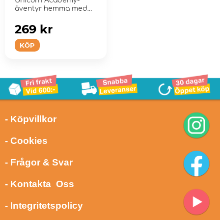
Unicorn Academy-
äventyr hemma med
modedockan Sophia.
269 kr
KÖP
- Köpvillkor
- Cookies
- Frågor & Svar
- Kontakta Oss
- Integritetspolicy