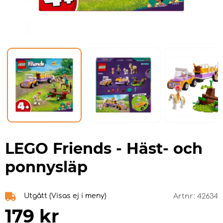
LEGO Friends - Häst- och
ponnysläp
Utgått (Visas ej i meny)
Artnr:
42634
179
kr