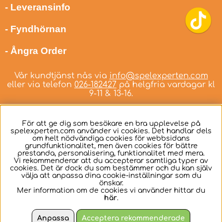
- Leveransinfo
- Fyndhörnan
- Ångra Order
Vår kundtjänst nås via
info@spelexperten.com
eller via telefon
026-182427
på helgfria vardagar kl
9-11 & 13-16.
För att ge dig som besökare en bra upplevelse på
spelexperten.com använder vi cookies. Det handlar dels
om helt nödvändiga cookies för webbsidans
Svenska
grundfunktionalitet, men även cookies för bättre
prestanda, personalisering, funktionalitet med mera.
Vi rekommenderar att du accepterar samtliga typer av
cookies. Det är dock du som bestämmer och du kan själv
välja att anpassa dina cookie-inställningar som du
önskar.
Mer information om de cookies vi använder hittar du
här
.
Anpassa
Acceptera rekommenderade