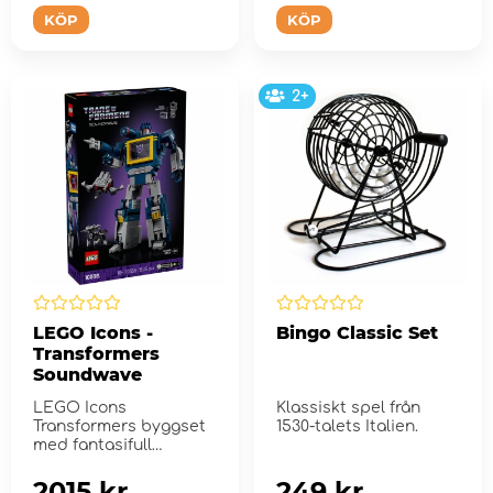
KÖP
KÖP
2+
LEGO Icons -
Bingo Classic Set
Transformers
Soundwave
LEGO Icons
Klassiskt spel från
Transformers byggset
1530-talets Italien.
med fantasifull
prydnad.
2015 kr
249 kr