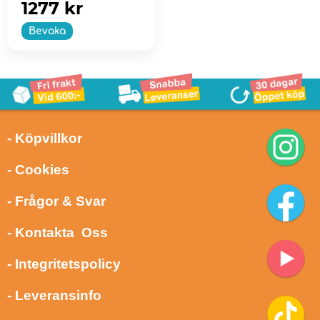
1277 kr
Bevaka
- Köpvillkor
- Cookies
- Frågor & Svar
- Kontakta Oss
- Integritetspolicy
- Leveransinfo