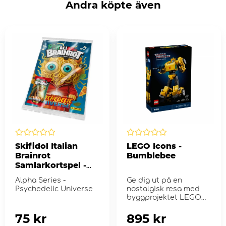
Andra köpte även
Skifidol Italian
LEGO Icons -
Brainrot
Bumblebee
Samlarkortspel -
Starter Pack
Alpha Series -
Ge dig ut på en
Psychedelic Universe
nostalgisk resa med
byggprojektet LEGO®
Icons Transformers
Bum...
75 kr
895 kr