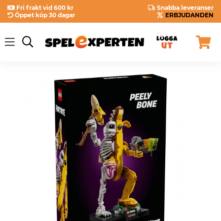
Fri frakt vid 600 kr
Snabba leveranser
Öppet köp 30 dagar
ERBJUDANDEN