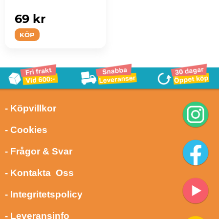
69 kr
KÖP
- Köpvillkor
- Cookies
- Frågor & Svar
- Kontakta Oss
- Integritetspolicy
- Leveransinfo