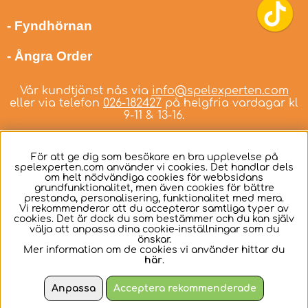
- Fyndhörnan
- Ångra Order
Vår kundtjänst nås via
info@spelexperten.com
eller via telefon
026-182427
på helgfria vardagar kl
9-11 & 13-16.
För att ge dig som besökare en bra upplevelse på
spelexperten.com använder vi cookies. Det handlar dels
om helt nödvändiga cookies för webbsidans
Svenska
grundfunktionalitet, men även cookies för bättre
prestanda, personalisering, funktionalitet med mera.
Vi rekommenderar att du accepterar samtliga typer av
cookies. Det är dock du som bestämmer och du kan själv
välja att anpassa dina cookie-inställningar som du
önskar.
Mer information om de cookies vi använder hittar du
här
.
Anpassa
Acceptera rekommenderade