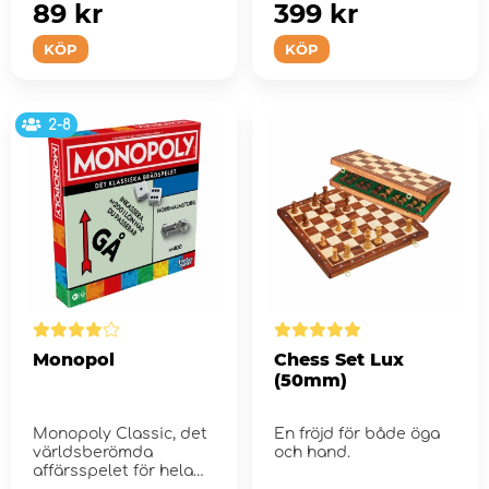
89 kr
399 kr
KÖP
KÖP
2-8
Monopol
Chess Set Lux
(50mm)
Monopoly Classic, det
En fröjd för både öga
världsberömda
och hand.
affärsspelet för hela