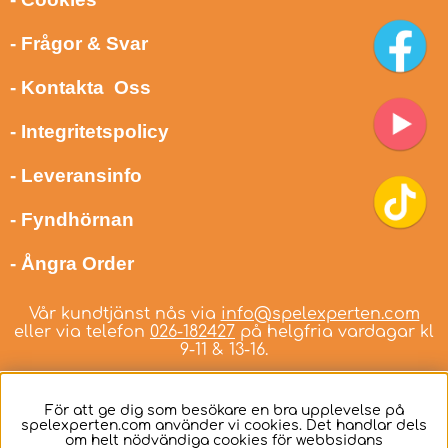
- Frågor & Svar
- Kontakta Oss
- Integritetspolicy
- Leveransinfo
- Fyndhörnan
- Ångra Order
Vår kundtjänst nås via
info@spelexperten.com
eller via telefon
026-182427
på helgfria vardagar kl
9-11 & 13-16.
För att ge dig som besökare en bra upplevelse på
spelexperten.com använder vi cookies. Det handlar dels
om helt nödvändiga cookies för webbsidans
Svenska