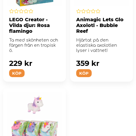
LEGO Creator -
Animagic Lets Glo
Vilda djur: Rosa
Axolotl - Bubble
flamingo
Reef
Ta med skönheten och
Hjärtat på den
färgen från en tropisk
elastiska axolotlen
ö.
lyser i vattnet!
229 kr
359 kr
KÖP
KÖP