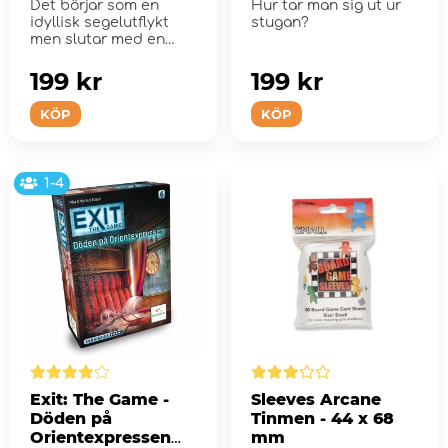
Det börjar som en
Hur tar man sig ut ur
idyllisk segelutflykt
stugan?
men slutar med en
fasansfull storm.
199 kr
199 kr
KÖP
KÖP
1-4
Exit: The Game -
Sleeves Arcane
Döden på
Tinmen - 44 x 68
Orientexpressen
mm