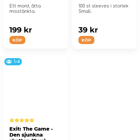
(Swe)
Ett mord, åtta
100 st sleeves i storlek
misstänkta.
Small.
199 kr
39 kr
KÖP
KÖP
1-4
Exit: The Game -
Den sjunkna