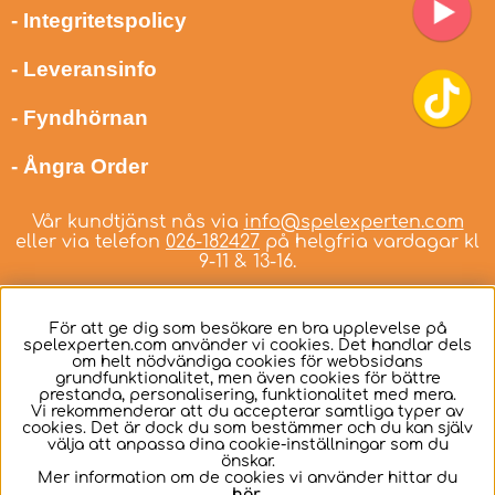
- Integritetspolicy
- Leveransinfo
- Fyndhörnan
- Ångra Order
Vår kundtjänst nås via
info@spelexperten.com
eller via telefon
026-182427
på helgfria vardagar kl
9-11 & 13-16.
För att ge dig som besökare en bra upplevelse på
spelexperten.com använder vi cookies. Det handlar dels
om helt nödvändiga cookies för webbsidans
Svenska
grundfunktionalitet, men även cookies för bättre
prestanda, personalisering, funktionalitet med mera.
Vi rekommenderar att du accepterar samtliga typer av
cookies. Det är dock du som bestämmer och du kan själv
välja att anpassa dina cookie-inställningar som du
önskar.
Mer information om de cookies vi använder hittar du
här
.