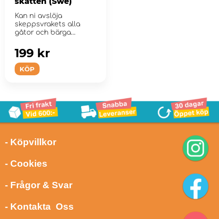
skatten (Swe)
Kan ni avslöja
skeppsvrakets alla
gåtor och bärga
skatten innan luften
ta...
199 kr
KÖP
- Köpvillkor
- Cookies
- Frågor & Svar
- Kontakta Oss