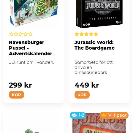
Ravensburger
Jurassic World:
Pussel -
The Boardgame
Adventskalender
Christmas Around
Jul runt om i världen.
Samarbeta för att
the World 24 x 54
driva en
Bitar
dinosauriepark
299 kr
449 kr
KÖP
KÖP
1-2
Vi tipsar