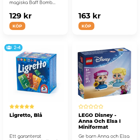
magiska Baff Bomb
penseln från Zimpl...
129 kr
163 kr
KÖP
KÖP
2-4
Ligretto, Blå
LEGO Disney -
Anna Och Elsa I
Miniformat
Ett garanterat
Ge barn Anna och Elsa