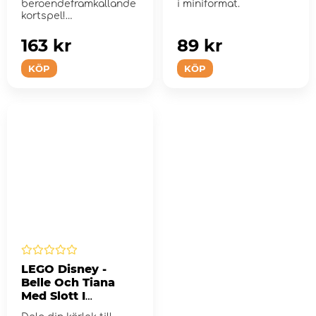
beroendeframkallande
i miniformat.
kortspel!
163 kr
89 kr
KÖP
KÖP
LEGO Disney -
Belle Och Tiana
Med Slott I
Miniformat