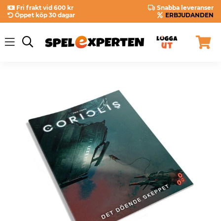
Fri frakt vid 600 kr
Snabba leveranser
Öppet köp 30 dagar
ERBJUDANDEN