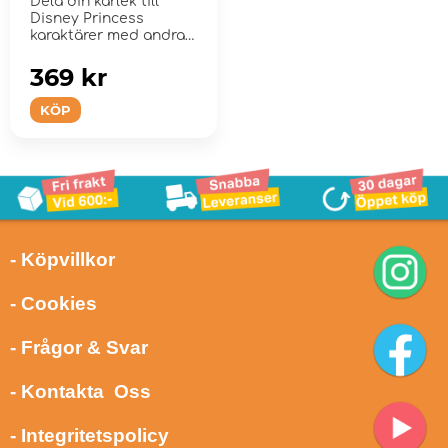
Dela din kärlek till
Disney Princess
karaktärer med andra
fans.
369 kr
KÖP
- Köpvillkor
- Cookies
- Frågor & Svar
- Kontakta Oss
- Integritetspolicy