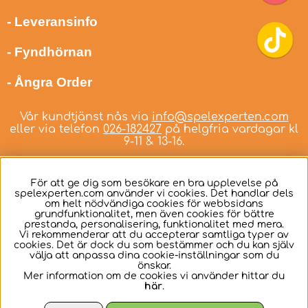
- Leveransinfo
- Fyndhörnan
- Ångra Order
Vår kundtjänst nås via
info@spelexperten.com
eller via telefon
026-182427
på helgfria vardagar kl
9-11 & 13-16.
För att ge dig som besökare en bra upplevelse på
spelexperten.com använder vi cookies. Det handlar dels
om helt nödvändiga cookies för webbsidans
Svenska
grundfunktionalitet, men även cookies för bättre
prestanda, personalisering, funktionalitet med mera.
Vi rekommenderar att du accepterar samtliga typer av
cookies. Det är dock du som bestämmer och du kan själv
välja att anpassa dina cookie-inställningar som du
önskar.
Mer information om de cookies vi använder hittar du
här
.