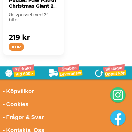
Pussel: Paw Patrol
Christmas Giant 24
bitar
Golvpussel med 24
bitar.
219 kr
KÖP
- Köpvillkor
- Cookies
- Frågor & Svar
- Kontakta Oss