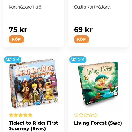
Korthållare i trä.
Gullig korthållare!
75 kr
69 kr
KÖP
KÖP
2-4
2-4
Ticket to Ride: First
Living Forest (Swe)
Journey (Swe.)