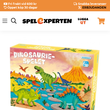
Fri frakt vid 600 kr
Snabba leveranser
Öppet köp 30 dagar
ERBJUDANDEN