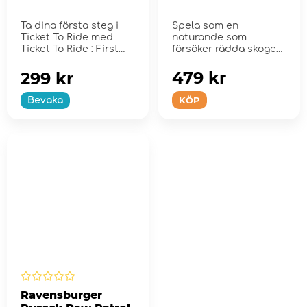
Ta dina första steg i
Spela som en
Ticket To Ride med
naturande som
Ticket To Ride : First
försöker rädda skogen
Journey.
och dess heliga trä...
479 kr
299 kr
KÖP
Bevaka
Ravensburger