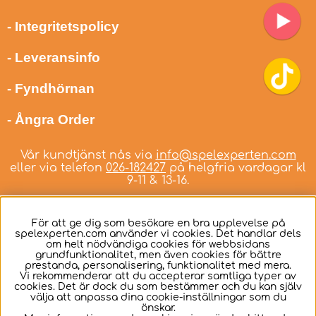
- Integritetspolicy
- Leveransinfo
- Fyndhörnan
- Ångra Order
Vår kundtjänst nås via
info@spelexperten.com
eller via telefon
026-182427
på helgfria vardagar kl
9-11 & 13-16.
För att ge dig som besökare en bra upplevelse på
spelexperten.com använder vi cookies. Det handlar dels
om helt nödvändiga cookies för webbsidans
Svenska
grundfunktionalitet, men även cookies för bättre
prestanda, personalisering, funktionalitet med mera.
Vi rekommenderar att du accepterar samtliga typer av
cookies. Det är dock du som bestämmer och du kan själv
välja att anpassa dina cookie-inställningar som du
önskar.