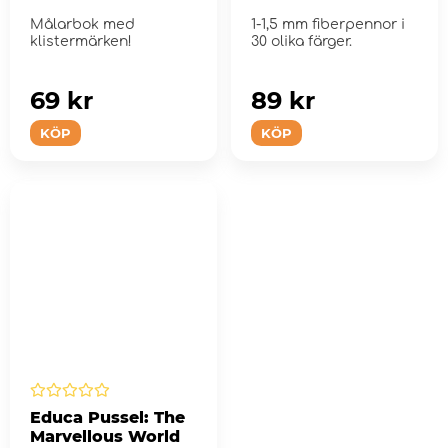
Målarbok med
1-1,5 mm fiberpennor i
klistermärken!
30 olika färger.
69 kr
89 kr
KÖP
KÖP
Educa Pussel: The
Marvellous World