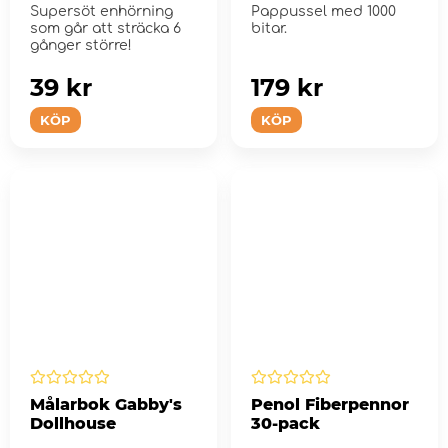
Festival 1000 Bitar
Supersöt enhörning
Pappussel med 1000
som går att sträcka 6
bitar.
gånger större!
39 kr
179 kr
KÖP
KÖP
Målarbok Gabby's
Penol Fiberpennor
Dollhouse
30-pack