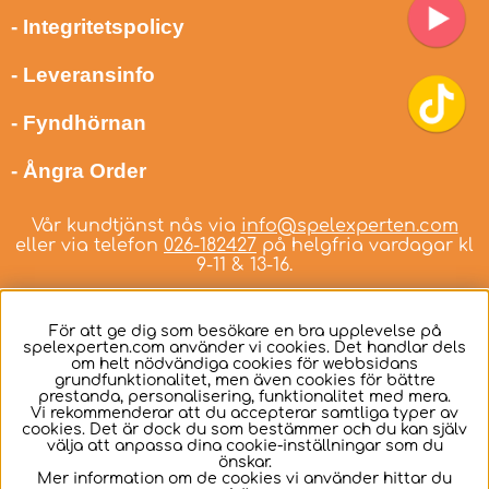
- Integritetspolicy
- Leveransinfo
- Fyndhörnan
- Ångra Order
Vår kundtjänst nås via
info@spelexperten.com
eller via telefon
026-182427
på helgfria vardagar kl
9-11 & 13-16.
För att ge dig som besökare en bra upplevelse på
spelexperten.com använder vi cookies. Det handlar dels
om helt nödvändiga cookies för webbsidans
Svenska
grundfunktionalitet, men även cookies för bättre
prestanda, personalisering, funktionalitet med mera.
Vi rekommenderar att du accepterar samtliga typer av
cookies. Det är dock du som bestämmer och du kan själv
välja att anpassa dina cookie-inställningar som du
önskar.
Mer information om de cookies vi använder hittar du