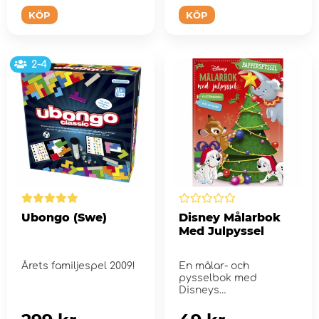
KÖP
KÖP
2-4
Ubongo (Swe)
Disney Målarbok
Med Julpyssel
Årets familjespel 2009!
En målar- och
pysselbok med
Disneys
favoritkaraktärer med
jultema.