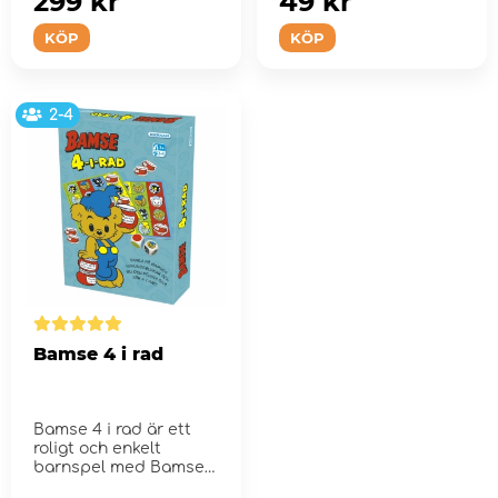
299 kr
49 kr
KÖP
KÖP
2-4
Bamse 4 i rad
Bamse 4 i rad är ett
roligt och enkelt
barnspel med Bamse
och hans vänner.