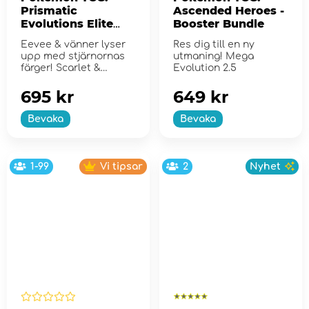
Prismatic
Ascended Heroes -
Evolutions Elite
Booster Bundle
Trainer Box
Eevee & vänner lyser
Res dig till en ny
upp med stjärnornas
utmaning! Mega
färger! Scarlet &
Evolution 2.5
Violet...
695 kr
649 kr
Bevaka
Bevaka
1-99
Vi tipsar
2
Nyhet