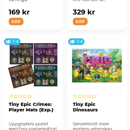
169 kr
329 kr
KÖP
KÖP
1-4
1-4
Tiny Epic Crimes:
Tiny Epic
Player Mats (Exp.)
Dinosaurs
Uppgradera spelet
Genombrott inom
med fyra spelarmattor!
modern vetenskap