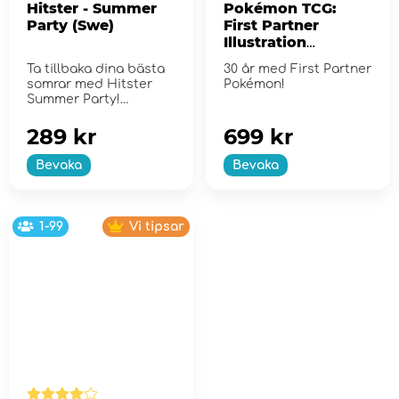
Hitster - Summer
Pokémon TCG:
Party (Swe)
First Partner
Illustration
Collection - Series
Ta tillbaka dina bästa
30 år med First Partner
2
somrar med Hitster
Pokémon!
Summer Party!
289 kr
699 kr
Bevaka
Bevaka
1-99
Vi tipsar