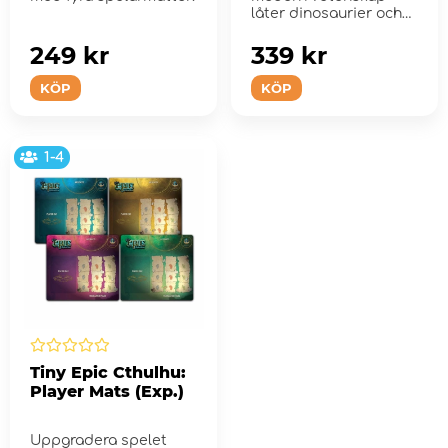
låter dinosaurier och
människor existerat
sid...
249 kr
339 kr
KÖP
KÖP
1-4
Tiny Epic Cthulhu:
Player Mats (Exp.)
Uppgradera spelet