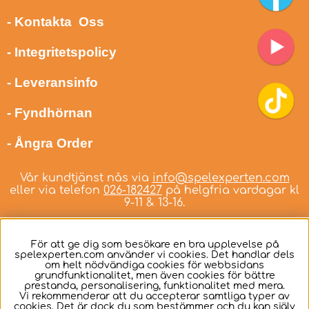
- Kontakta Oss
- Integritetspolicy
- Leveransinfo
- Fyndhörnan
- Ångra Order
Vår kundtjänst nås via
info@spelexperten.com
eller via telefon
026-182427
på helgfria vardagar kl
9-11 & 13-16.
För att ge dig som besökare en bra upplevelse på
spelexperten.com använder vi cookies. Det handlar dels
om helt nödvändiga cookies för webbsidans
Svenska
grundfunktionalitet, men även cookies för bättre
prestanda, personalisering, funktionalitet med mera.
Vi rekommenderar att du accepterar samtliga typer av
cookies. Det är dock du som bestämmer och du kan själv