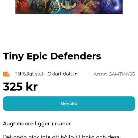
Tiny Epic Defenders
Tillfälligt slut - Oklart datum
Artnr:
GAMTINY05
325
kr
Bevaka
Aughmoore ligger i ruiner.
Det onda gick inte att hålla tillbaka och dess