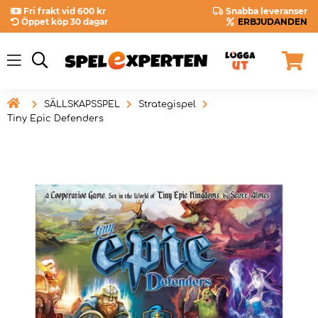
Fri frakt vid 600 kr
Snabba leveranser
Öppet köp 30 dagar
ERBJUDANDEN

SÄLLSKAPSSPEL
Strategispel
Tiny Epic Defenders