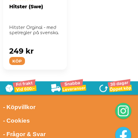
Hitster (Swe)
Hitster Orginal - med
spelregler på svenska.
249 kr
KÖP
- Köpvillkor
- Cookies
- Frågor & Svar