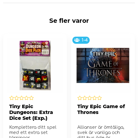
Se fler varor
1-4
Tiny Epic
Tiny Epic Game of
Dungeons: Extra
Thrones
Dice Set (Exp.)
Komplettera ditt spel
Allianser är ömtåliga,
med ett extra set
svek är vanliga och
tärningar
ditt hus öde är...