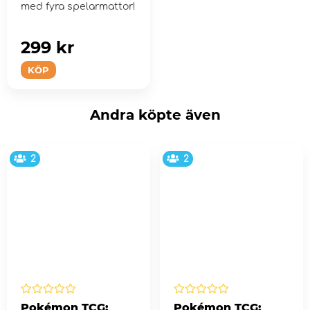
med fyra spelarmattor!
299 kr
KÖP
Andra köpte även
2
2
Pokémon TCG:
Pokémon TCG: