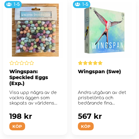
1-5
1-5
Wingspan:
Wingspan (Swe)
Speckled Eggs
(Exp.)
Visa upp några av de
Andra utgåvan av det
vackra äggen som
prisbelönta och
skapats av världens
bedårande fina
fåglar!
fågelspelet R...
198 kr
567 kr
KÖP
KÖP