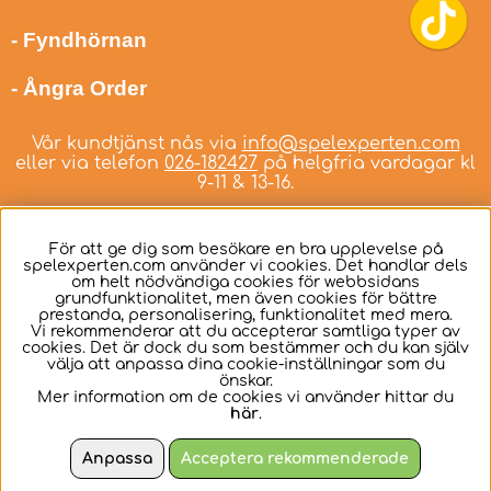
- Fyndhörnan
- Ångra Order
Vår kundtjänst nås via
info@spelexperten.com
eller via telefon
026-182427
på helgfria vardagar kl
9-11 & 13-16.
För att ge dig som besökare en bra upplevelse på
spelexperten.com använder vi cookies. Det handlar dels
om helt nödvändiga cookies för webbsidans
Svenska
grundfunktionalitet, men även cookies för bättre
prestanda, personalisering, funktionalitet med mera.
Vi rekommenderar att du accepterar samtliga typer av
cookies. Det är dock du som bestämmer och du kan själv
välja att anpassa dina cookie-inställningar som du
önskar.
Mer information om de cookies vi använder hittar du
här
.
Anpassa
Acceptera rekommenderade