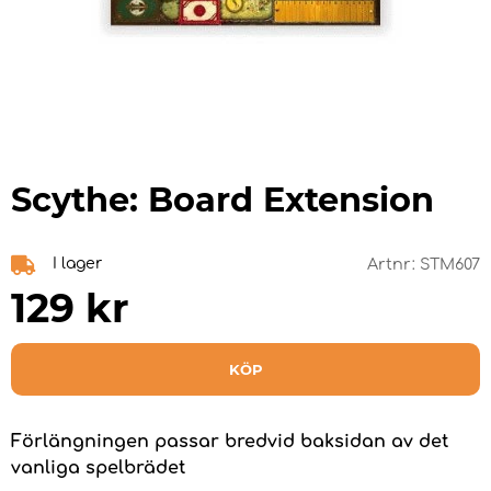
Scythe: Board Extension
I lager
Artnr:
STM607
129
kr
KÖP
Förlängningen passar bredvid baksidan av det
vanliga spelbrädet