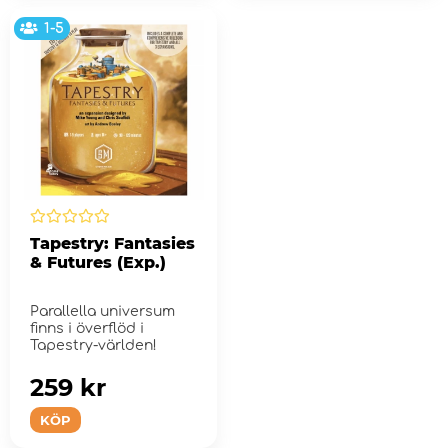
1-5
Tapestry: Fantasies
& Futures (Exp.)
Parallella universum
finns i överflöd i
Tapestry-världen!
259 kr
KÖP