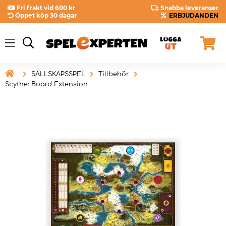
Fri frakt vid 600 kr
Snabba leveranser
Öppet köp 30 dagar
ERBJUDANDEN

SÄLLSKAPSSPEL
Tillbehör
Scythe: Board Extension