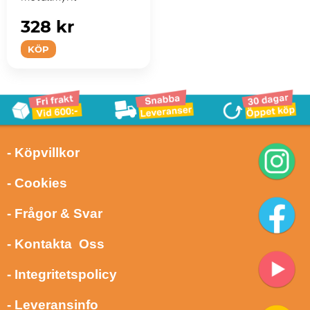
328 kr
KÖP
- Köpvillkor
- Cookies
- Frågor & Svar
- Kontakta Oss
- Integritetspolicy
- Leveransinfo