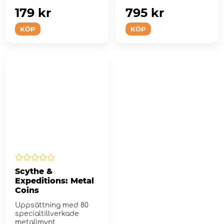
spelarna är indelade...
179 kr
795 kr
KÖP
KÖP
Scythe &
Expeditions: Metal
Coins
Uppsättning med 80
specialtillverkade
metallmynt