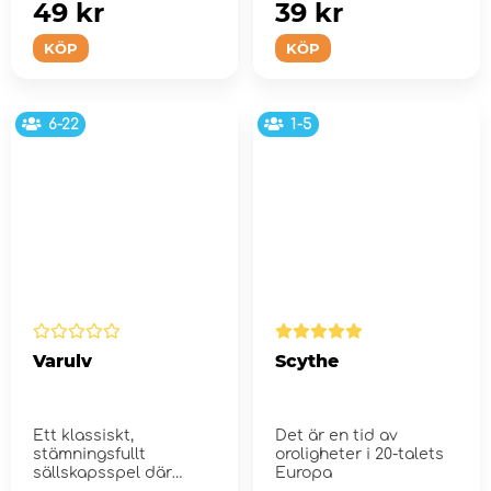
49 kr
39 kr
KÖP
KÖP
6-22
1-5
Varulv
Scythe
Ett klassiskt,
Det är en tid av
stämningsfullt
oroligheter i 20-talets
sällskapsspel där
Europa