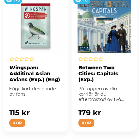
1-5
1-7
Wingspan:
Between Two
Additinal Asian
Cities: Capitals
Avians (Exp.) (Eng)
(Exp.)
Fågelkort designade
På toppen av din
av fans!
karriär är du
eftertraktad av två
huvudstäder ...
115 kr
179 kr
KÖP
KÖP