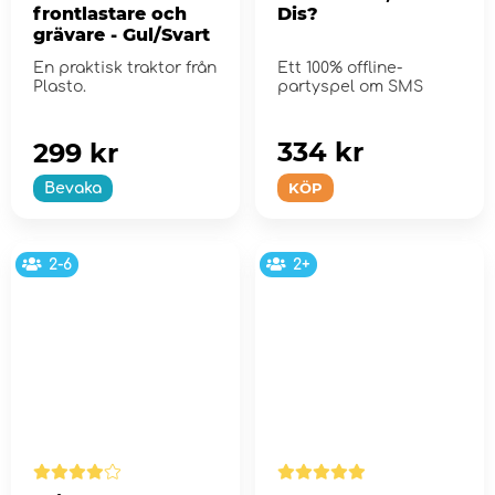
frontlastare och
Dis?
grävare - Gul/Svart
En praktisk traktor från
Ett 100% offline-
Plasto.
partyspel om SMS
334 kr
299 kr
KÖP
Bevaka
2-6
2+