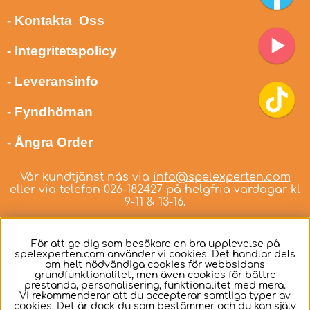
- Kontakta Oss
- Integritetspolicy
- Leveransinfo
- Fyndhörnan
- Ångra Order
Vår kundtjänst nås via
info@spelexperten.com
eller via telefon
026-182427
på helgfria vardagar kl
9-11 & 13-16.
För att ge dig som besökare en bra upplevelse på
spelexperten.com använder vi cookies. Det handlar dels
om helt nödvändiga cookies för webbsidans
Svenska
grundfunktionalitet, men även cookies för bättre
prestanda, personalisering, funktionalitet med mera.
Vi rekommenderar att du accepterar samtliga typer av
cookies. Det är dock du som bestämmer och du kan själv