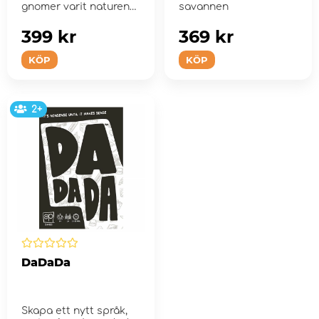
gnomer varit naturens
savannen
ödmjuka skötare.
399 kr
369 kr
KÖP
KÖP
2+
DaDaDa
Skapa ett nytt språk,