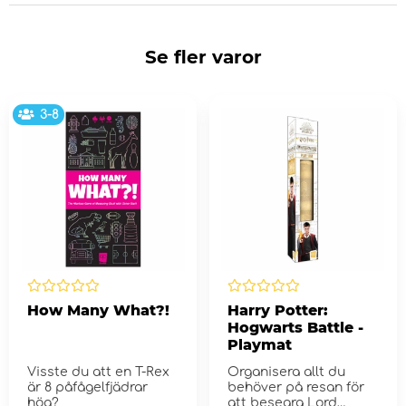
Se fler varor
3-8
How Many What?!
Harry Potter:
Hogwarts Battle -
Playmat
Visste du att en T-Rex
Organisera allt du
är 8 påfågelfjädrar
behöver på resan för
hög?
att besegra Lord