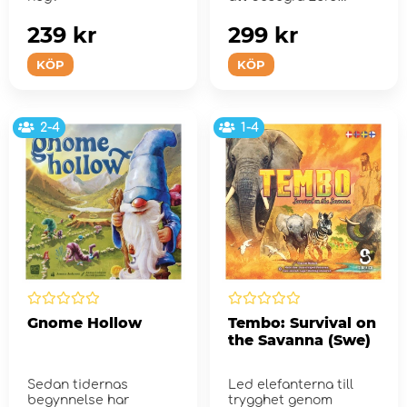
Voldemort
239 kr
299 kr
KÖP
KÖP
2-4
1-4
Gnome Hollow
Tembo: Survival on
the Savanna (Swe)
Sedan tidernas
Led elefanterna till
begynnelse har
trygghet genom