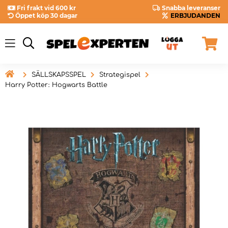
Fri frakt vid 600 kr
Snabba leveranser
Öppet köp 30 dagar
ERBJUDANDEN

SÄLLSKAPSSPEL
Strategispel
Harry Potter: Hogwarts Battle