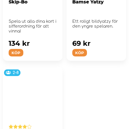
Skip-Bo
Bamse Yatzy
Spela ut alla dina kort i
Ett roligt bildyatzy för
sifferordning för att
den yngre spelaren.
vinna!
134 kr
69 kr
KÖP
KÖP
2-8