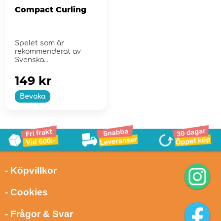
Compact Curling
Spelet som är
rekommenderat av
Svenska
Curlingförbundet
149 kr
Bevaka
- Köpvillkor
- Cookies
- Frågor & Svar