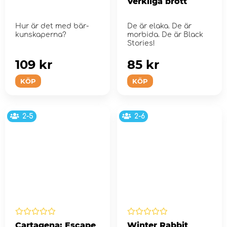
Verkliga brott
Hur är det med bär-
De är elaka. De är
kunskaperna?
morbida. De är Black
Stories!
109 kr
85 kr
KÖP
KÖP
2-5
2-6
Cartagena: Escape
Winter Rabbit