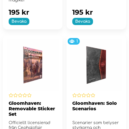
magiker
195 kr
195 kr
Bevaka
Bevaka
1
Gloomhaven:
Gloomhaven: Solo
Removable Sticker
Scenarios
Set
Officiellt licensierad
Scenarier som belyser
från Cephalofair
styrkorna och