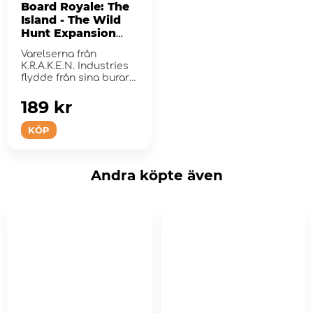
Board Royale: The
Island - The Wild
Hunt Expansion
Pack
Varelserna från
K.R.A.K.E.N. Industries
flydde från sina burar
och de är ...
189 kr
KÖP
Andra köpte även