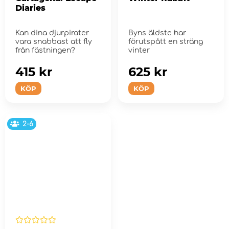
Diaries
Kan dina djurpirater
Byns äldste har
vara snabbast att fly
förutspått en sträng
från fästningen?
vinter
415 kr
625 kr
KÖP
KÖP
2-6