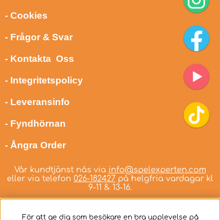
- Cookies
- Frågor & Svar
- Kontakta Oss
- Integritetspolicy
- Leveransinfo
- Fyndhörnan
- Ångra Order
Vår kundtjänst nås via
info@spelexperten.com
eller via telefon
026-182427
på helgfria vardagar kl
9-11 & 13-16.
För att ge dig som besökare en bra upplevelse på