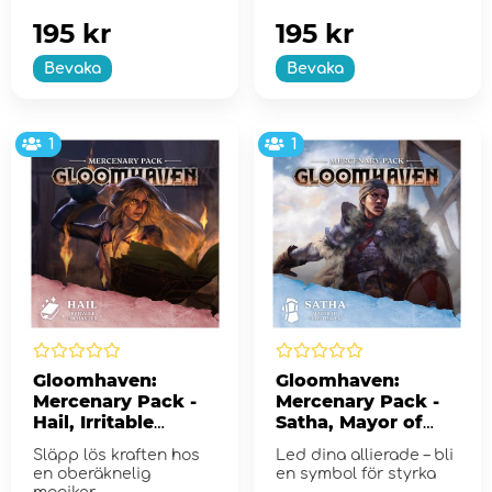
195 kr
195 kr
Bevaka
Bevaka
1
1
Gloomhaven:
Gloomhaven:
Mercenary Pack -
Mercenary Pack -
Hail, Irritable
Satha, Mayor of
Enchanter (Exp.)
Frosthaven (Exp.)
Släpp lös kraften hos
Led dina allierade – bli
en oberäknelig
en symbol för styrka