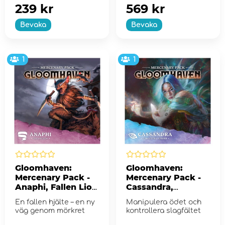
239 kr
569 kr
Bevaka
Bevaka
1
1
Gloomhaven:
Gloomhaven:
Mercenary Pack -
Mercenary Pack -
Anaphi, Fallen Lion
Cassandra,
(Exp.)
Forgotten Diviner
En fallen hjälte – en ny
Manipulera ödet och
(Exp.)
väg genom mörkret
kontrollera slagfältet