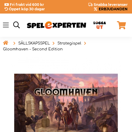
Fri frakt vid 600 kr
Snabba leveranser
Öppet köp 30 dagar
ERBJUDANDEN

SÄLLSKAPSSPEL
Strategispel
Gloomhaven - Second Edition