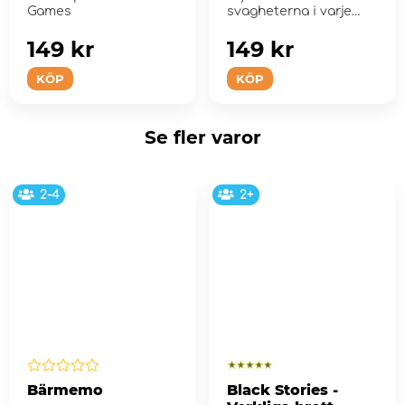
Games
svagheterna i varje
klass!
149 kr
149 kr
KÖP
KÖP
Se fler varor
2-4
2+
Bärmemo
Black Stories -