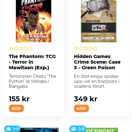
The Phantom: TCG
Hidden Games
- Terror in
Crime Scene: Case
Mawitaan (Exp.)
3 - Green Poison
Terroristen Chatu "The
En död kropp spolas
Python" är tillbaka i
upp vid en badplats i
Bangalla
stadens förort.
155 kr
349 kr
KÖP
KÖP
1-4
3-8