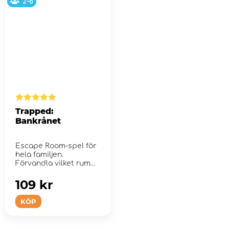
2-6
Trapped:
Bankrånet
Escape Room-spel för
hela familjen.
Förvandla vilket rum
som helst till ett Es...
109 kr
KÖP