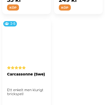
KÖP
KÖP
2-5
Carcassonne (Swe)
Ett enkelt men klurigt
brickspel!