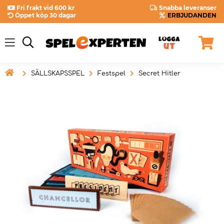
Fri frakt vid 600 kr
Snabba leveranser
Öppet köp 30 dagar
ERBJUDANDEN

SÄLLSKAPSSPEL
Festspel
Secret Hitler