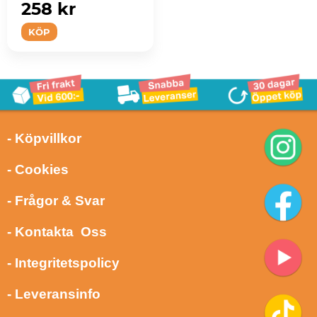
258 kr
KÖP
- Köpvillkor
- Cookies
- Frågor & Svar
- Kontakta Oss
- Integritetspolicy
- Leveransinfo