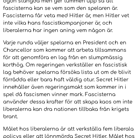
ögon stängda men ger tummen upp så att
fascisterna kan se vem som den spelaren är.
Fascisterna får veta med Hitler är, men Hitler vet
inte vilka hans fascistkompanjoner är, och
liberalerna har ingen aning vem någon är.
Varje runda väljer spelarna en President och en
Chancellor som kommer att arbeta tillsammans
för att genomföra en lag från en slumpmässig
korthög. Om regeringen verkställer en fascistisk
lag behöver spelarna försöka lista ut om de blivit
förrådda eller bara haft väldig otur. Secret Hitler
innehåller även regeringsmakt som kommer in i
spel då fascismen vinner mark. Fascisterna
använder dessa krafter för att skapa kaos om inte
liberalerna kan dra nationen tillbaka från krigets
brant.
Målet hos liberalerna är att verkställa fem liberala
policys eller att lönnmörda Secret Hitler. Målet hos