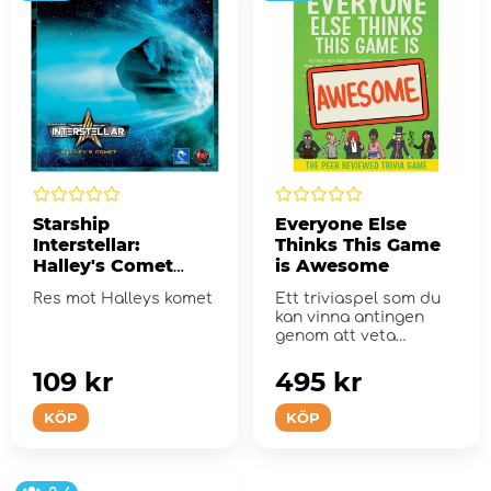
Starship
Everyone Else
Interstellar:
Thinks This Game
Halley's Comet
is Awesome
(Exp.)
Res mot Halleys komet
Ett triviaspel som du
kan vinna antingen
genom att veta
sanningen eller veta
vem som int...
109 kr
495 kr
KÖP
KÖP