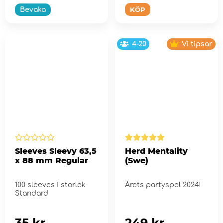
KÖP
Bevaka
4-20
Vi tipsar
Sleeves Sleevy 63,5
Herd Mentality
x 88 mm Regular
(Swe)
100 sleeves i storlek
Årets partyspel 2024!
Standard
35 kr
249 kr