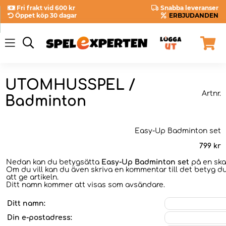
Fri frakt vid 600 kr
Snabba leveranser
Öppet köp 30 dagar
ERBJUDANDEN
UTOMHUSSPEL /
Artnr.
Badminton
Easy-Up Badminton set
799
kr
Nedan kan du betygsätta
Easy-Up Badminton set
på en skal
Om du vill kan du även skriva en kommentar till det betyg du
att ge artikeln.
Ditt namn kommer att visas som avsändare.
Ditt namn:
Din e-postadress: