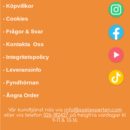
- Köpvillkor
- Cookies
- Frågor & Svar
- Kontakta Oss
- Integritetspolicy
- Leveransinfo
- Fyndhörnan
- Ångra Order
Vår kundtjänst nås via
info@spelexperten.com
eller via telefon
026-182427
på helgfria vardagar kl
9-11 & 13-16.