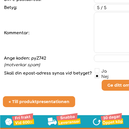
Betyg:
Kommentar:
Ange koden:
pyZ742
(motverkar spam)
Ja
Skall din epost-adress synas vid betyget?
Nej
Ge ditt o
« Till produktpresentationen