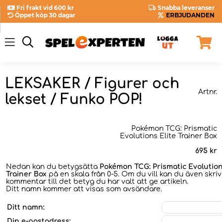
Fri frakt vid 600 kr
Snabba leveranser
Öppet köp 30 dagar
ERBJUDANDEN
LEKSAKER / Figurer och
Artnr.
lekset / Funko POP!
Pokémon TCG: Prismatic
Evolutions Elite Trainer Box
695
kr
Nedan kan du betygsätta
Pokémon TCG: Prismatic Evolution
Trainer Box
på en skala från 0-5. Om du vill kan du även skri
kommentar till det betyg du har valt att ge artikeln.
Ditt namn kommer att visas som avsändare.
Ditt namn:
Din e-postadress: