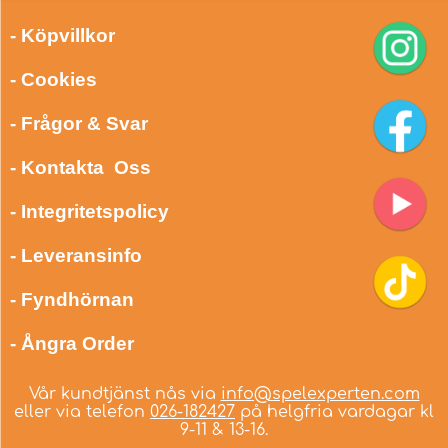
- Köpvillkor
- Cookies
- Frågor & Svar
- Kontakta Oss
- Integritetspolicy
- Leveransinfo
- Fyndhörnan
- Ångra Order
Vår kundtjänst nås via
info@spelexperten.com
eller via telefon
026-182427
på helgfria vardagar kl
9-11 & 13-16.