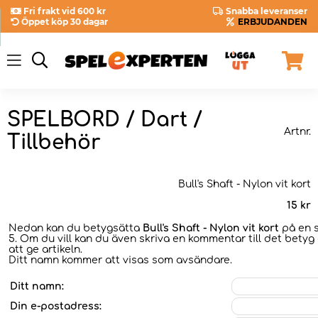
Fri frakt vid 600 kr
Snabba leveranser
Öppet köp 30 dagar
ERBJUDANDEN
SPELBORD / Dart /
Artnr.
Tillbehör
Bull's Shaft - Nylon vit kort
15
kr
Nedan kan du betygsätta
Bull's Shaft - Nylon vit kort
på en s
5. Om du vill kan du även skriva en kommentar till det betyg 
att ge artikeln.
Ditt namn kommer att visas som avsändare.
Ditt namn:
Din e-postadress: