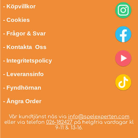
- Köpvillkor
- Cookies
- Frågor & Svar
- Kontakta Oss
- Integritetspolicy
- Leveransinfo
- Fyndhörnan
- Ångra Order
Vår kundtjänst nås via
info@spelexperten.com
eller via telefon
026-182427
på helgfria vardagar kl
9-11 & 13-16.