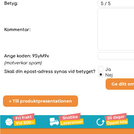
Betyg:
Kommentar:
Ange koden:
9SyM9x
(motverkar spam)
Ja
Skall din epost-adress synas vid betyget?
Nej
Ge ditt o
« Till produktpresentationen