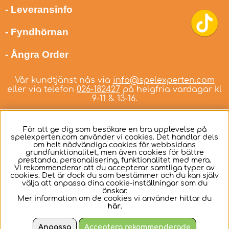
- Leveransinfo
- Fyndhörnan
- Ångra Order
Vår kundtjänst nås via
info@spelexperten.com
eller via telefon
026-182427
på helgfria vardagar kl
9-11 & 13-16.
För att ge dig som besökare en bra upplevelse på
spelexperten.com använder vi cookies. Det handlar dels
om helt nödvändiga cookies för webbsidans
Svenska
grundfunktionalitet, men även cookies för bättre
prestanda, personalisering, funktionalitet med mera.
Vi rekommenderar att du accepterar samtliga typer av
cookies. Det är dock du som bestämmer och du kan själv
välja att anpassa dina cookie-inställningar som du
önskar.
Mer information om de cookies vi använder hittar du
här
.
Anpassa
Acceptera rekommenderade