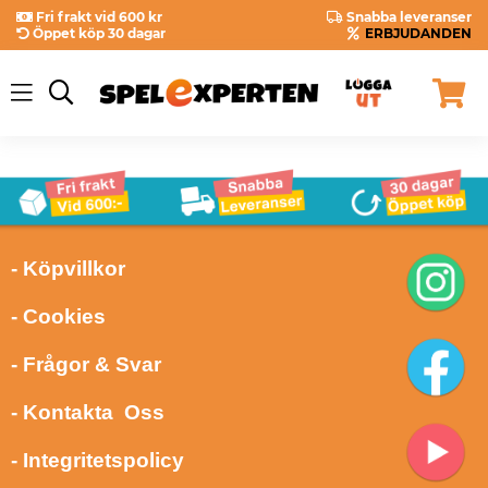
Fri frakt vid 600 kr
Snabba leveranser
Öppet köp 30 dagar
ERBJUDANDEN
- Köpvillkor
- Cookies
- Frågor & Svar
- Kontakta Oss
- Integritetspolicy