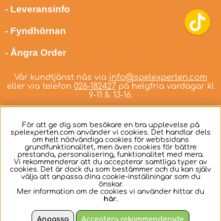
- Leveransinfo
- Fyndhörnan
- Ångra Order
Vår kundtjänst nås via
info@spelexperten.com
eller via telefon
026-182427
på helgfria vardagar kl
9-11 & 13-16.
För att ge dig som besökare en bra upplevelse på
spelexperten.com använder vi cookies. Det handlar dels
om helt nödvändiga cookies för webbsidans
Svenska
grundfunktionalitet, men även cookies för bättre
prestanda, personalisering, funktionalitet med mera.
Vi rekommenderar att du accepterar samtliga typer av
cookies. Det är dock du som bestämmer och du kan själv
välja att anpassa dina cookie-inställningar som du
önskar.
Mer information om de cookies vi använder hittar du
här
.
Anpassa
Acceptera rekommenderade