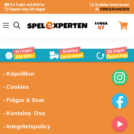
Fri frakt vid 600 kr
Snabba leveranser
Öppet köp 30 dagar
ERBJUDANDEN
- Köpvillkor
- Cookies
- Frågor & Svar
- Kontakta Oss
- Integritetspolicy