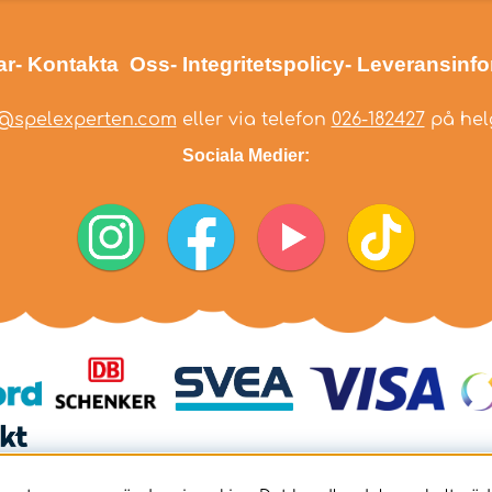
ar
- Kontakta Oss
- Integritetspolicy
- Leveransinf
@spelexperten.com
eller via telefon
026-182427
på helg
Sociala Medier: