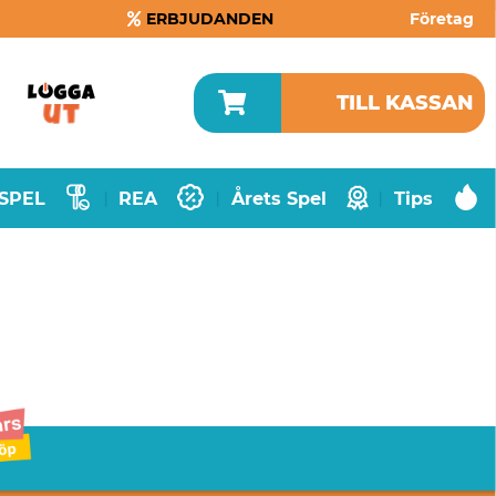
ERBJUDANDEN
Företag
TILL KASSAN
SPEL
REA
Årets Spel
Tips
|
|
|