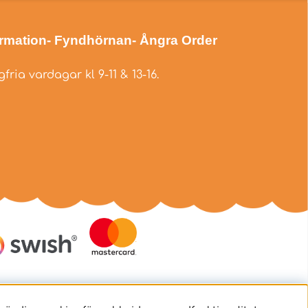
ormation
- Fyndhörnan
- Ångra Order
fria vardagar kl 9-11 & 13-16.