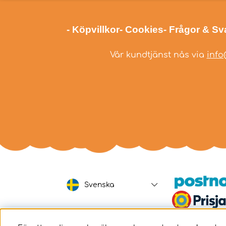
- Köpvillkor
- Cookies
- Frågor & Sv
Vår kundtjänst nås via
info
Svenska