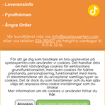
- Leveransinfo
- Fyndhörnan
- Ångra Order
Vår kundtjänst nås via
info@spelexperten.com
eller via telefon
026-182427
på helgfria vardagar kl
9-11 & 13-16.
För att ge dig som besökare en bra upplevelse på
spelexperten.com använder vi cookies. Det handlar dels
om helt nödvändiga cookies för webbsidans
Svenska
grundfunktionalitet, men även cookies för bättre
prestanda, personalisering, funktionalitet med mera.
Vi rekommenderar att du accepterar samtliga typer av
cookies. Det är dock du som bestämmer och du kan själv
välja att anpassa dina cookie-inställningar som du
önskar.
Mer information om de cookies vi använder hittar du
här
.
Anpassa
Acceptera rekommenderade