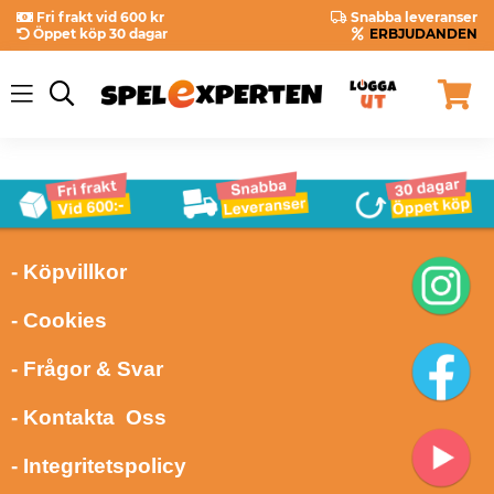
Fri frakt vid 600 kr
Snabba leveranser
Öppet köp 30 dagar
ERBJUDANDEN
- Köpvillkor
- Cookies
- Frågor & Svar
- Kontakta Oss
- Integritetspolicy