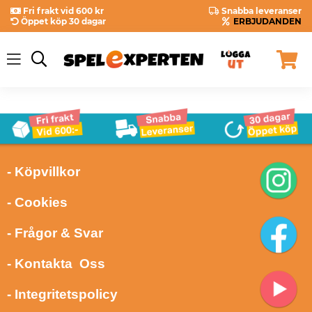
Fri frakt vid 600 kr
Snabba leveranser
Öppet köp 30 dagar
ERBJUDANDEN
- Köpvillkor
- Cookies
- Frågor & Svar
- Kontakta Oss
- Integritetspolicy