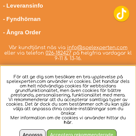
- Leveransinfo
- Fyndhörnan
- Ångra Order
Vår kundtjänst nås via
info@spelexperten.com
eller via telefon
026-182427
på helgfria vardagar kl
9-11 & 13-16.
För att ge dig som besökare en bra upplevelse på
spelexperten.com använder vi cookies. Det handlar dels
om helt nödvändiga cookies för webbsidans
Svenska
grundfunktionalitet, men även cookies för bättre
prestanda, personalisering, funktionalitet med mera.
Vi rekommenderar att du accepterar samtliga typer av
cookies. Det är dock du som bestämmer och du kan själv
välja att anpassa dina cookie-inställningar som du
önskar.
Mer information om de cookies vi använder hittar du
här
.
Anpassa
Acceptera rekommenderade