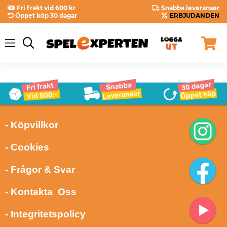
Fri frakt vid 600 kr
Snabba leveranser
Öppet köp 30 dagar
ERBJUDANDEN
- Köpvillkor
- Cookies
- Frågor & Svar
- Kontakta Oss
- Integritetspolicy