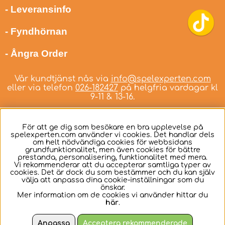
- Leveransinfo
- Fyndhörnan
- Ångra Order
Vår kundtjänst nås via
info@spelexperten.com
eller via telefon
026-182427
på helgfria vardagar kl
9-11 & 13-16.
För att ge dig som besökare en bra upplevelse på
spelexperten.com använder vi cookies. Det handlar dels
om helt nödvändiga cookies för webbsidans
Svenska
grundfunktionalitet, men även cookies för bättre
prestanda, personalisering, funktionalitet med mera.
Vi rekommenderar att du accepterar samtliga typer av
cookies. Det är dock du som bestämmer och du kan själv
välja att anpassa dina cookie-inställningar som du
önskar.
Mer information om de cookies vi använder hittar du
här
.
Anpassa
Acceptera rekommenderade