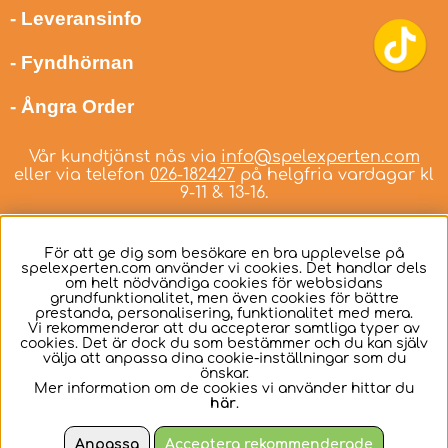
- Leveransinfo
- Fyndhörnan
- Ångra Order
Vår kundtjänst nås via
info@spelexperten.com
eller via telefon
026-182427
på helgfria vardagar kl
9-11 & 13-16.
För att ge dig som besökare en bra upplevelse på
spelexperten.com använder vi cookies. Det handlar dels
om helt nödvändiga cookies för webbsidans
Svenska
grundfunktionalitet, men även cookies för bättre
prestanda, personalisering, funktionalitet med mera.
Vi rekommenderar att du accepterar samtliga typer av
cookies. Det är dock du som bestämmer och du kan själv
välja att anpassa dina cookie-inställningar som du
önskar.
Mer information om de cookies vi använder hittar du
här
.
Anpassa
Acceptera rekommenderade