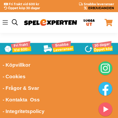
Fri frakt vid 600 kr
Snabba leveranser
Öppet köp 30 dagar
ERBJUDANDEN
- Köpvillkor
- Cookies
- Frågor & Svar
- Kontakta Oss
- Integritetspolicy