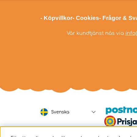
- Köpvillkor
- Cookies
- Frågor & Sv
Vår kundtjänst nås via
info
Svenska