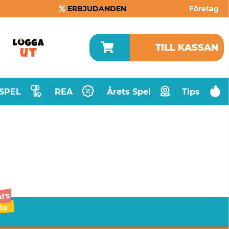
ERBJUDANDEN
Företag
TILL KASSAN
SPEL
REA
Årets Spel
Tips
|
|
|