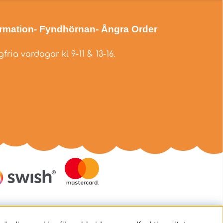
ormation
- Fyndhörnan
- Ångra Order
fria vardagar kl 9-11 & 13-16.