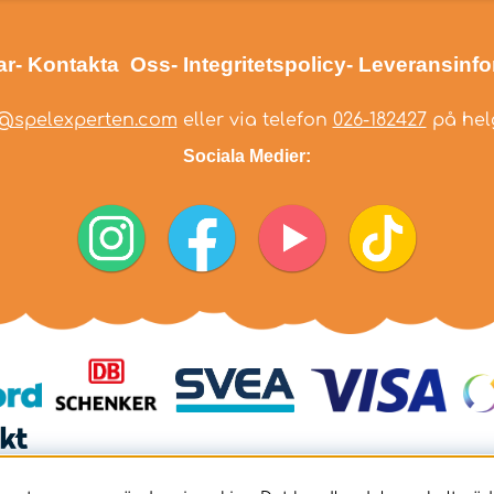
ar
- Kontakta Oss
- Integritetspolicy
- Leveransinf
@spelexperten.com
eller via telefon
026-182427
på helg
Sociala Medier: