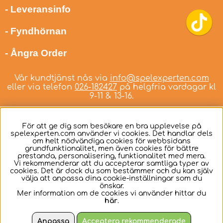
- Leveransinfo
- Fyndhörnan
- Ångra Order
Vår kundtjänst nås via
info@spelexperten.com
eller via telefon
026-182427
på helgfria vardagar kl
9-11 & 13-16.
För att ge dig som besökare en bra upplevelse på
spelexperten.com använder vi cookies. Det handlar dels
om helt nödvändiga cookies för webbsidans
Svenska
grundfunktionalitet, men även cookies för bättre
prestanda, personalisering, funktionalitet med mera.
Vi rekommenderar att du accepterar samtliga typer av
cookies. Det är dock du som bestämmer och du kan själv
välja att anpassa dina cookie-inställningar som du
önskar.
Mer information om de cookies vi använder hittar du
här
.
Anpassa
Acceptera rekommenderade