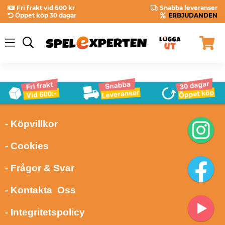
Fri frakt vid 600 kr
Snabba leveranser
Öppet köp 30 dagar
ERBJUDANDEN
- Köpvillkor
- Cookies
- Frågor & Svar
- Kontakta Oss
- Integritetspolicy