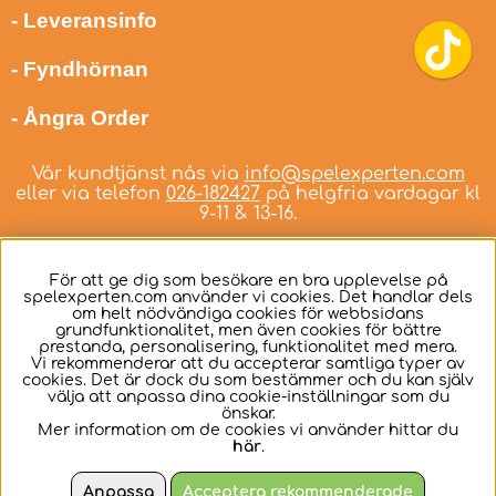
- Leveransinfo
- Fyndhörnan
- Ångra Order
Vår kundtjänst nås via
info@spelexperten.com
eller via telefon
026-182427
på helgfria vardagar kl
9-11 & 13-16.
För att ge dig som besökare en bra upplevelse på
spelexperten.com använder vi cookies. Det handlar dels
om helt nödvändiga cookies för webbsidans
Svenska
grundfunktionalitet, men även cookies för bättre
prestanda, personalisering, funktionalitet med mera.
Vi rekommenderar att du accepterar samtliga typer av
cookies. Det är dock du som bestämmer och du kan själv
välja att anpassa dina cookie-inställningar som du
önskar.
Mer information om de cookies vi använder hittar du
här
.
Anpassa
Acceptera rekommenderade