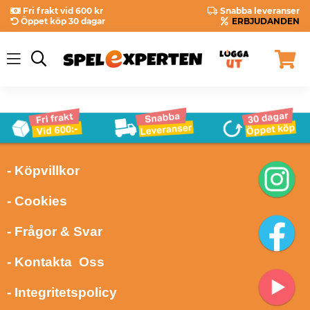
Fri frakt vid 600 kr
Snabba leveranser
Öppet köp 30 dagar
ERBJUDANDEN
- Köpvillkor
- Cookies
- Frågor & Svar
- Kontakta Oss
- Integritetspolicy