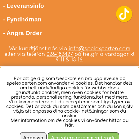
- Leveransinfo
- Fyndhörnan
- Ångra Order
Vår kundtjänst nås via
info@spelexperten.com
eller via telefon
026-182427
på helgfria vardagar kl
9-11 & 13-16.
För att ge dig som besökare en bra upplevelse på
spelexperten.com använder vi cookies. Det handlar dels
om helt nödvändiga cookies för webbsidans
Svenska
grundfunktionalitet, men även cookies för bättre
prestanda, personalisering, funktionalitet med mera.
Vi rekommenderar att du accepterar samtliga typer av
cookies. Det är dock du som bestämmer och du kan själv
välja att anpassa dina cookie-inställningar som du
önskar.
Mer information om de cookies vi använder hittar du
här
.
Anpassa
Acceptera rekommenderade