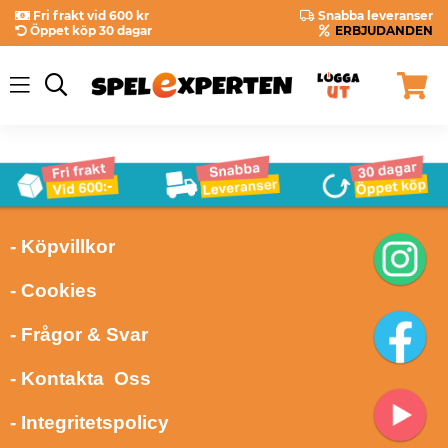
Fri frakt vid 600 kr
Snabba leveranser
Öppet köp 30 dagar
ERBJUDANDEN
- Köpvillkor
- Cookies
- Frågor & Svar
- Kontakta Oss
- Integritetspolicy