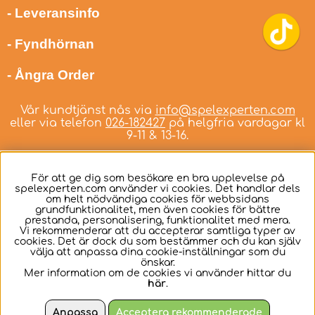
- Leveransinfo
- Fyndhörnan
- Ångra Order
Vår kundtjänst nås via
info@spelexperten.com
eller via telefon
026-182427
på helgfria vardagar kl
9-11 & 13-16.
För att ge dig som besökare en bra upplevelse på
spelexperten.com använder vi cookies. Det handlar dels
om helt nödvändiga cookies för webbsidans
Svenska
grundfunktionalitet, men även cookies för bättre
prestanda, personalisering, funktionalitet med mera.
Vi rekommenderar att du accepterar samtliga typer av
cookies. Det är dock du som bestämmer och du kan själv
välja att anpassa dina cookie-inställningar som du
önskar.
Mer information om de cookies vi använder hittar du
här
.
Anpassa
Acceptera rekommenderade