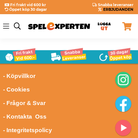
Fri frakt vid 600 kr
Snabba leveranser
Öppet köp 30 dagar
ERBJUDANDEN
- Köpvillkor
- Cookies
- Frågor & Svar
- Kontakta Oss
- Integritetspolicy