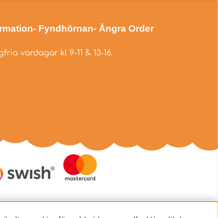
ormation
- Fyndhörnan
- Ångra Order
fria vardagar kl 9-11 & 13-16.