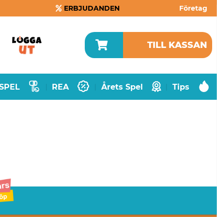
ERBJUDANDEN
Företag
TILL KASSAN
SPEL
REA
Årets Spel
Tips
|
|
|