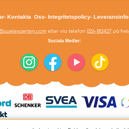
ar
- Kontakta Oss
- Integritetspolicy
- Leveransinf
@spelexperten.com
eller via telefon
026-182427
på helg
Sociala Medier: