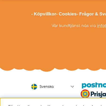
- Köpvillkor
- Cookies
- Frågor & Sv
Vår kundtjänst nås via
info
Svenska