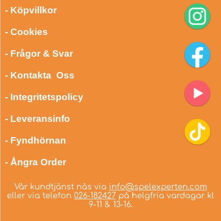
- Köpvillkor
- Cookies
- Frågor & Svar
- Kontakta Oss
- Integritetspolicy
- Leveransinfo
- Fyndhörnan
- Ångra Order
Vår kundtjänst nås via
info@spelexperten.com
eller via telefon
026-182427
på helgfria vardagar kl
9-11 & 13-16.