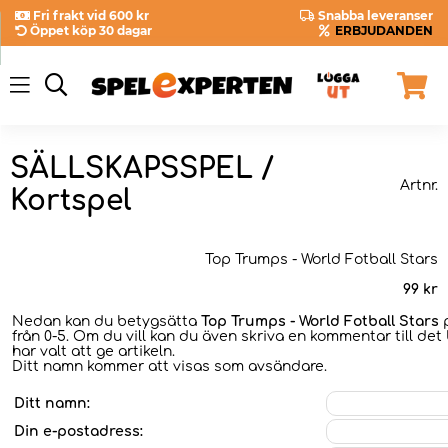
Fri frakt vid 600 kr
Snabba leveranser
Öppet köp 30 dagar
ERBJUDANDEN
SÄLLSKAPSSPEL /
Artnr.
Kortspel
Top Trumps - World Fotball Stars
99
kr
Nedan kan du betygsätta
Top Trumps - World Fotball Stars
p
från 0-5. Om du vill kan du även skriva en kommentar till det
har valt att ge artikeln.
Ditt namn kommer att visas som avsändare.
Ditt namn:
Din e-postadress: