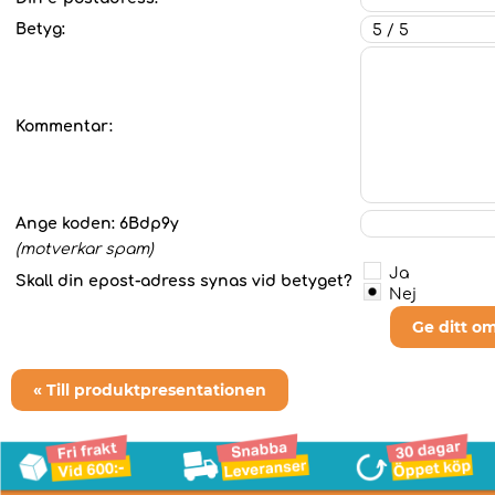
Betyg:
Kommentar:
Ange koden:
6Bdp9y
(motverkar spam)
Ja
Skall din epost-adress synas vid betyget?
Nej
Ge ditt o
« Till produktpresentationen