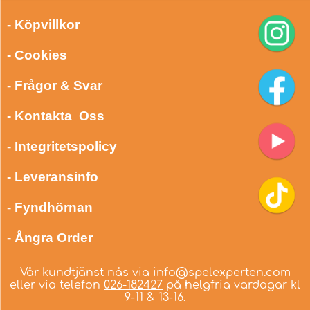
- Köpvillkor
- Cookies
- Frågor & Svar
- Kontakta Oss
- Integritetspolicy
- Leveransinfo
- Fyndhörnan
- Ångra Order
Vår kundtjänst nås via
info@spelexperten.com
eller via telefon
026-182427
på helgfria vardagar kl
9-11 & 13-16.