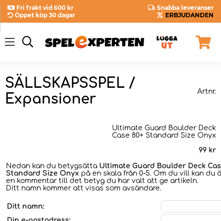
Fri frakt vid 600 kr
Snabba leveranser
Öppet köp 30 dagar
ERBJUDANDEN
SÄLLSKAPSSPEL /
Artnr.
Expansioner
Ultimate Guard Boulder Deck
Case 80+ Standard Size Onyx
99
kr
Nedan kan du betygsätta
Ultimate Guard Boulder Deck Cas
Standard Size Onyx
på en skala från 0-5. Om du vill kan du 
en kommentar till det betyg du har valt att ge artikeln.
Ditt namn kommer att visas som avsändare.
Ditt namn:
Din e-postadress: